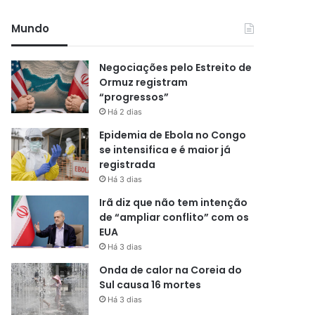
Mundo
Negociações pelo Estreito de
Ormuz registram
“progressos”
Há 2 dias
Epidemia de Ebola no Congo
se intensifica e é maior já
registrada
Há 3 dias
Irã diz que não tem intenção
de “ampliar conflito” com os
EUA
Há 3 dias
Onda de calor na Coreia do
Sul causa 16 mortes
Há 3 dias