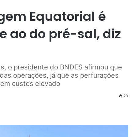
gem Equatorial é
 ao do pré-sal, diz
os, o presidente do BNDES afirmou que
o das operações, já que as perfurações
em custos elevado
20
r
ail