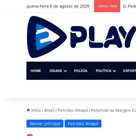
quinta-feira 6 de agosto de 2026
Última Hora
Instit
HOME
CIDADE
POLÍCIA
POLÍTICA
ESPOR
Início
/
Brasil
/
Petróleo Amapá
/
Potencial da Margem Eq
Banner principal
Petróleo Amapá