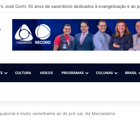
uto Cultural Língua Solta (Iacls) abre matrículas para o projeto “Natação 
TE
CULTURA
VIDEOS
PROGRAMAS
COLUNAS
BRASIL
uatorial é muito semelhante ao do pré-sal, diz Mercadante