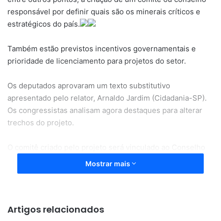
responsável por definir quais são os minerais críticos e
estratégicos do país.
Também estão previstos incentivos governamentais e
prioridade de licenciamento para projetos do setor.
Os deputados aprovaram um texto substitutivo
apresentado pelo relator, Arnaldo Jardim (Cidadania-SP).
Os congressistas analisam agora destaques para alterar
trechos do projeto.
O comitê criado pelo projeto será vinculado ao Conselho
Especial de Minerais Críticos e Estratégicos (CMCE), órgão
Mostrar mais
de assessoramento presidencial sobre a formulação de
políticas e diretrizes voltadas ao desenvolvimento do setor
mineral.
Artigos relacionados