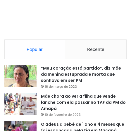
beneficiamento desses minerais, considerados
estratégicos para o país.
Com cerca de 21 milhões de toneladas, a reserva brasileira
de terras raras é a segunda maior já mapeada no mundo,
ficando atrás apenas da China, que detém
aproximadamente 44 milhões de toneladas. Porém,
Popular
Recente
apenas cerca de 25% do território nacional foi mapeado, o
que indica um enorme potencial ainda desconhecido.
“Meu coração está partido”, diz mãe
da menina estuprada e morta que
A deputada Jandira Feghali (PCdoB-RJ) disse que faltou ao
sonhava em ser PM
projeto elementos para assegurar o desenvolvimento do
16 de março de 2023
país, inclusive com a criação de uma empresa estatal
Mãe chora ao ver a filha que vende
responsável por garantir a agregação de valor na
lanche com ela passar no TAF da PM do
exploração desses minerais.
Amapá
10 de fevereiro de 2023
“É preciso que a soberania nacional e os interesses
O adeus a bebê de 1 ano e 4 meses que
nacionais estejam muito concretos na lei”
, criticou a
foi espancada pela tia em Macapá