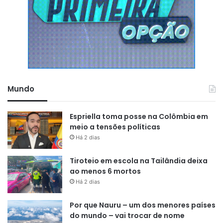
onde o capital estrangeiro pode
ou não intervir nos interesses
brasileiros. Estamos tratando aqui
de uma área absolutamente
estratégica para o
Mundo
desenvolvimento no século XXI”
,
afirmou.
Espriella toma posse na Colômbia em
meio a tensões políticas
Há 2 dias
Segundo ela, o texto não estabelece percentuais sobre o
Tiroteio em escola na Tailândia deixa
limite do capital estrangeiro.
ao menos 6 mortos
Há 2 dias
Atualmente há apenas uma mina de terras raras em
operação no país: a Serra Verde, em Minaçu, em Goiás,
Por que Nauru – um dos menores países
que funciona desde 2024. A mineradora foi comprada pela
do mundo – vai trocar de nome