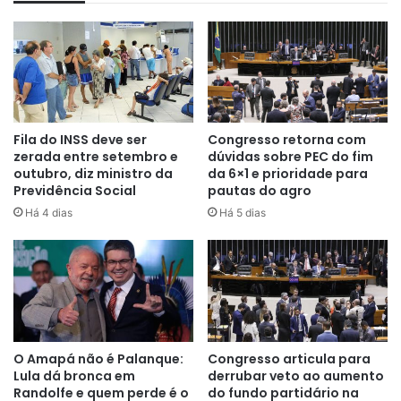
Pela proposta, o comitê será responsável por analisar e
homologar a mudança de controle societário, direta ou
indireta, de mineradoras que atuam em áreas com
minerais críticos e estratégicos.
Fila do INSS deve ser
Congresso retorna com
zerada entre setembro e
dúvidas sobre PEC do fim
outubro, diz ministro da
da 6×1 e prioridade para
Previdência Social
pautas do agro
Há 4 dias
Há 5 dias
Fundo
O Amapá não é Palanque:
Congresso articula para
Lula dá bronca em
derrubar veto ao aumento
A proposta aprovada cria um Fundo Garantidor da
Randolfe e quem perde é o
do fundo partidário na