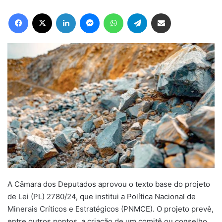
Facebook
X
Linkedin
Messenger
WhatsApp
Telegram
Compartilhar via e-mail
A Câmara dos Deputados aprovou o texto base do projeto
de Lei (PL) 2780/24, que institui a Política Nacional de
Minerais Críticos e Estratégicos (PNMCE). O projeto prevê,
entre outros pontos, a criação de um comitê ou conselho