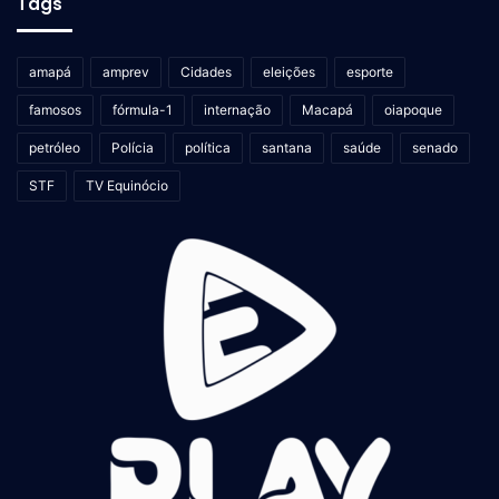
Tags
amapá
amprev
Cidades
eleições
esporte
famosos
fórmula-1
internação
Macapá
oiapoque
petróleo
Polícia
política
santana
saúde
senado
STF
TV Equinócio