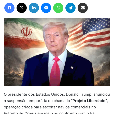
Facebook
X
Linkedin
Messenger
WhatsApp
Telegram
Compartilhar via e-mail
O presidente dos Estados Unidos, Donald Trump, anunciou
a suspensão temporária do chamado
“Projeto Liberdade”
,
operação criada para escoltar navios comerciais no
Estreito de Ormuz em meio ao confronto com o Irã.