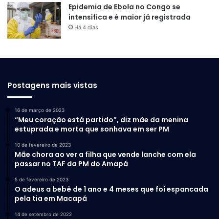
Epidemia de Ebola no Congo se
intensifica e é maior já registrada
Há 4 dias
Postagens mais vistas
16 de março de 2023
“Meu coração está partido”, diz mãe da menina
estuprada e morta que sonhava em ser PM
10 de fevereiro de 2023
Mãe chora ao ver a filha que vende lanche com ela
passar no TAF da PM do Amapá
5 de fevereiro de 2023
O adeus a bebê de 1 ano e 4 meses que foi espancada
pela tia em Macapá
14 de setembro de 2022