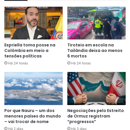
será suspenso por um curto
período para verificar se o acordo
pode ser finalizado e assinado”
,
escreveu Trump.
Espriella toma posse na
Tiroteio em escola na
Colômbia em meio a
Tailândia deixa ao menos
A manobra do republicano indica mudança no tom adotado
tensões políticas
6 mortos
pela Casa Branca nos últimos dias, quando os EUA
Há 24 horas
Há 24 horas
intensificaram a presença militar na região após o
fechamento parcial do Estreito de Ormuz pelo Irã.
A via marítima concentra cerca de 20% do fluxo global de
petróleo e gás natural liquefeito, tornando-se peça central
da crise entre Washington e Teerã após ataques aéreos
Por que Nauru – um dos
Negociações pelo Estreito
realizados por Estados Unidos e Israel contra alvos
menores países do mundo
de Ormuz registram
iranianos.
– vai trocar de nome
“progressos”
Há 2 dias
Há 3 dias