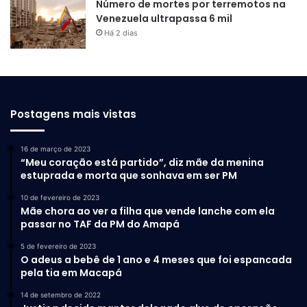
Número de mortes por terremotos na
Venezuela ultrapassa 6 mil
Há 2 dias
Postagens mais vistas
16 de março de 2023
“Meu coração está partido”, diz mãe da menina
estuprada e morta que sonhava em ser PM
10 de fevereiro de 2023
Mãe chora ao ver a filha que vende lanche com ela
passar no TAF da PM do Amapá
5 de fevereiro de 2023
O adeus a bebê de 1 ano e 4 meses que foi espancada
pela tia em Macapá
14 de setembro de 2022