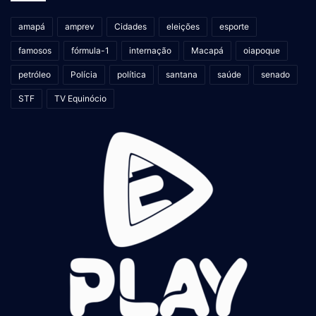
amapá
amprev
Cidades
eleições
esporte
famosos
fórmula-1
internação
Macapá
oiapoque
petróleo
Polícia
política
santana
saúde
senado
STF
TV Equinócio