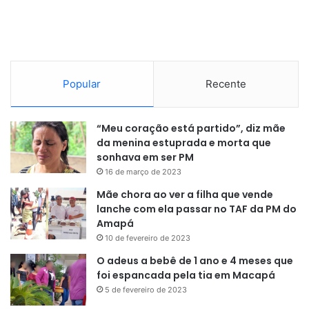
Popular
Recente
“O projeto terá, entre outros, dois
“Meu coração está partido”, diz mãe
da menina estuprada e morta que
produtos: uma revista ilustrada e
sonhava em ser PM
um filme visando a difusão em
16 de março de 2023
feiras e eventos voltados ao
Mãe chora ao ver a filha que vende
lanche com ela passar no TAF da PM do
turismo”
, disse.
Amapá
10 de fevereiro de 2023
O adeus a bebê de 1 ano e 4 meses que
Participaram da expedição “1º River Tour e Trilha no rio
foi espancada pela tia em Macapá
Araguari”, gestores das secretarias de Defesa Civil, de
5 de fevereiro de 2023
Esporte, Lazer e Cultura da PMPG e o apoiador da