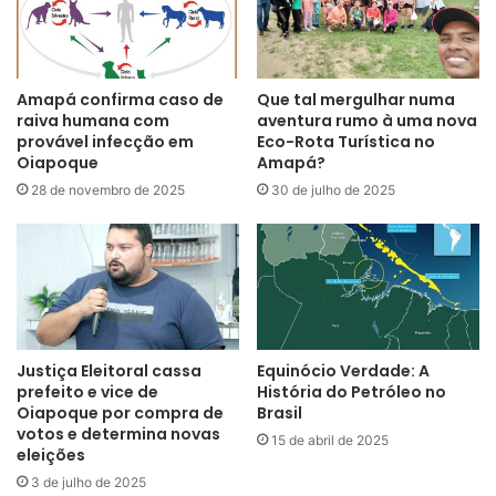
Durante a expedição, Carol Monteiro, presidente da
Câmara de Vereadores (PG), foi a primeira a experimentar
a emoção de descer de rapel, a porto-grandense batizou o
Amapá confirma caso de
Que tal mergulhar numa
local como “Pedra do Rapel”, e destacou que
“o turismo já
raiva humana com
aventura rumo à uma nova
é realidade no município de Porto Grande e hoje mostra
provável infecção em
Eco-Rota Turística no
que é possível a prática de esporte de aventura e
Oiapoque
Amapá?
radical”
, disse entusiasmada.
28 de novembro de 2025
30 de julho de 2025
Justiça Eleitoral cassa
Equinócio Verdade: A
prefeito e vice de
História do Petróleo no
Oiapoque por compra de
Brasil
votos e determina novas
15 de abril de 2025
eleições
3 de julho de 2025