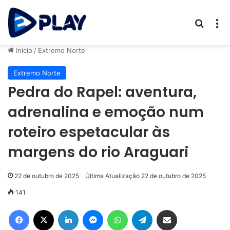
Procur
M
Início
/
Extremo Norte
Extremo Norte
Pedra do Rapel: aventura,
adrenalina e emoção num
roteiro espetacular às
margens do rio Araguari
22 de outubro de 2025
Última Atualização 22 de outubro de 2025
141
Facebook
X
Linkedin
Messenger
WhatsApp
Telegram
Compartilhar via e-mail