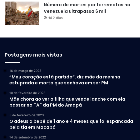
Número de mortes por terremotos na
Venezuela ultrapassa 6 mil
Há 2 dias
Postagens mais vistas
16 de março de 2023
“Meu coração está partido”, diz mãe da menina
estuprada e morta que sonhava em ser PM
10 de fevereiro de 2023
Mãe chora ao ver a filha que vende lanche com ela
passar no TAF da PM do Amapá
5 de fevereiro de 2023
O adeus a bebê de 1 ano e 4 meses que foi espancada
pela tia em Macapá
14 de setembro de 2022