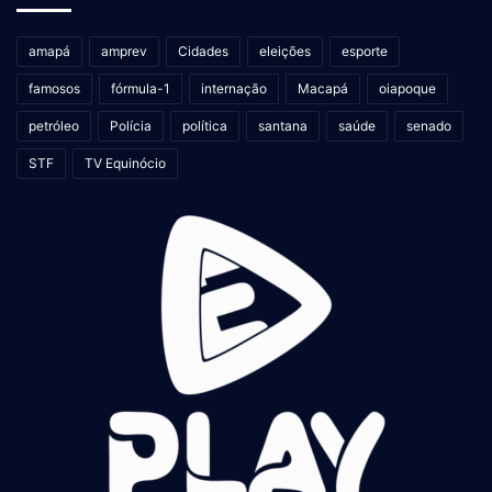
amapá
amprev
Cidades
eleições
esporte
famosos
fórmula-1
internação
Macapá
oiapoque
petróleo
Polícia
política
santana
saúde
senado
STF
TV Equinócio