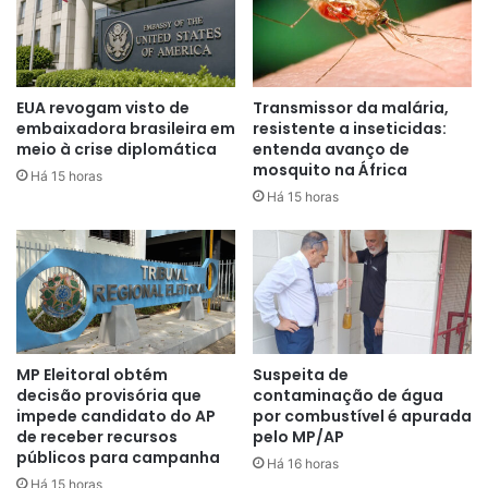
Entretanto, quando se trata de acidentes fatais – aqueles
EUA revogam visto de
Transmissor da malária,
embaixadora brasileira em
resistente a inseticidas:
que resultam em perda de vidas e, consequentemente,
meio à crise diplomática
entenda avanço de
maior comoção pública – o cenário é mais preocupante.
mosquito na África
Há 15 horas
Pacobahyba destaca que o índice de acidentes fatais por
Há 15 horas
cada 10.000 horas voadas apresentou um aumento de 39%
no mesmo período, contrastando com as quedas
recorrentes observadas desde a pandemia.
O que explica essa impressão
de aumento nos acidentes
MP Eleitoral obtém
Suspeita de
decisão provisória que
contaminação de água
aéreos?
impede candidato do AP
por combustível é apurada
de receber recursos
pelo MP/AP
Na percepção de Pacobahyba, embora o número total de
públicos para campanha
Há 16 horas
acidentes tenha aumentado, a exposição midiática dos
Há 15 horas