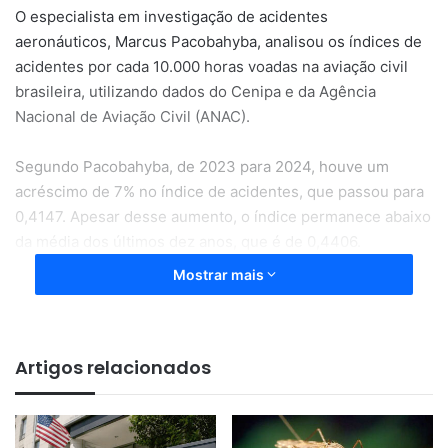
O especialista em investigação de acidentes
aeronáuticos, Marcus Pacobahyba, analisou os índices de
acidentes por cada 10.000 horas voadas na aviação civil
brasileira, utilizando dados do Cenipa e da Agência
Nacional de Aviação Civil (ANAC).
Segundo Pacobahyba, de 2023 para 2024, houve um
acréscimo de 7% no índice de acidentes, que passou para
0,4147. Apesar desse aumento, o índice permanece abaixo
da média dos últimos dez anos, que é de 0,4406.
Mostrar mais
Artigos relacionados