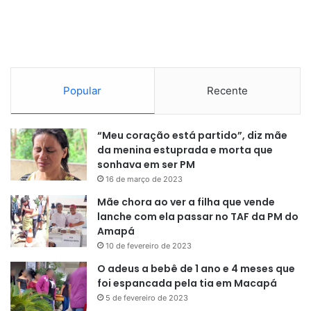
Peterka, destaca ao Jornal do Commercio que a
fiscalização abrangente já é uma realidade na aviação
comercial e nos serviços de táxi aéreo desde a década de
1990. No entanto, ele ressalta que o maior desafio reside
na aviação geral, setor mais relacionado aos acidentes.
Popular
Recente
“Meu coração está partido”, diz mãe
da menina estuprada e morta que
sonhava em ser PM
16 de março de 2023
Mãe chora ao ver a filha que vende
lanche com ela passar no TAF da PM do
Amapá
10 de fevereiro de 2023
O adeus a bebê de 1 ano e 4 meses que
foi espancada pela tia em Macapá
5 de fevereiro de 2023