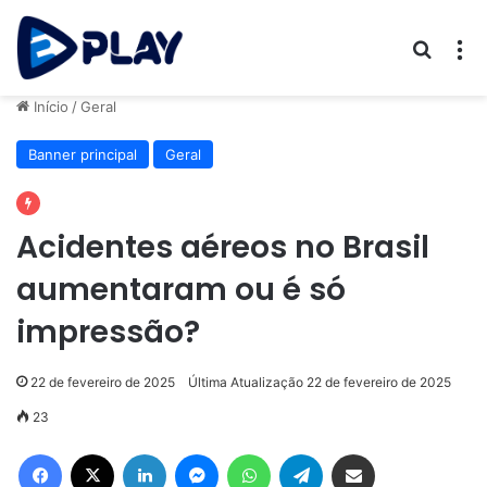
Procur
M
Início
/
Geral
Banner principal
Geral
Acidentes aéreos no Brasil
aumentaram ou é só
impressão?
22 de fevereiro de 2025
Última Atualização 22 de fevereiro de 2025
23
Facebook
X
Linkedin
Messenger
WhatsApp
Telegram
Compartilhar via e-mail