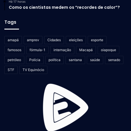
Há 17 horas
Como os cientistas medem os “recordes de calor”?
Tags
amapá
amprev
Cidades
eleições
esporte
famosos
fórmula-1
internação
Macapá
oiapoque
petróleo
Polícia
política
santana
saúde
senado
STF
TV Equinócio