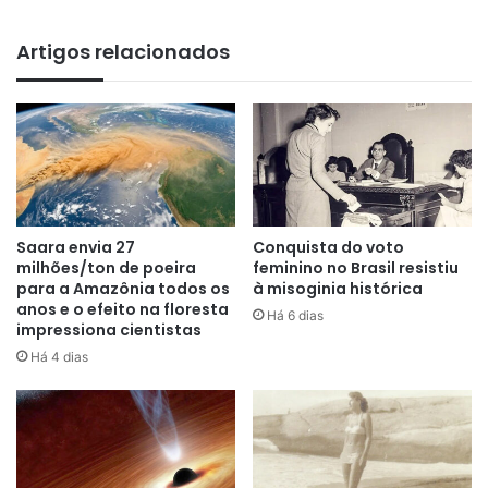
Artigos relacionados
Saara envia 27
Conquista do voto
milhões/ton de poeira
feminino no Brasil resistiu
A análise inicial dos fósseis envolveu a identificação das
para a Amazônia todos os
à misoginia histórica
partes do corpo representadas e comparações com outros
anos e o efeito na floresta
Há 6 dias
impressiona cientistas
dinossauros descritos na literatura científica. O próximo
passo é preparar os fósseis para devolvê-los ao Maranhão,
Há 4 dias
onde serão expostos no Centro de Pesquisa de História
Natural e Arqueologia, em São Luís.
Os ossos foram encontrados durante a construção de uma