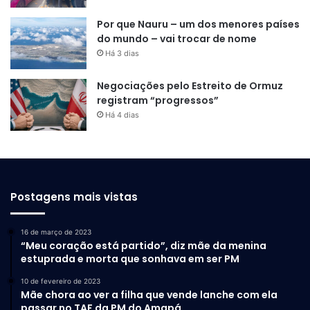
Por que Nauru – um dos menores países
do mundo – vai trocar de nome
Há 3 dias
Negociações pelo Estreito de Ormuz
registram “progressos”
Há 4 dias
Postagens mais vistas
16 de março de 2023
“Meu coração está partido”, diz mãe da menina
estuprada e morta que sonhava em ser PM
10 de fevereiro de 2023
Mãe chora ao ver a filha que vende lanche com ela
passar no TAF da PM do Amapá