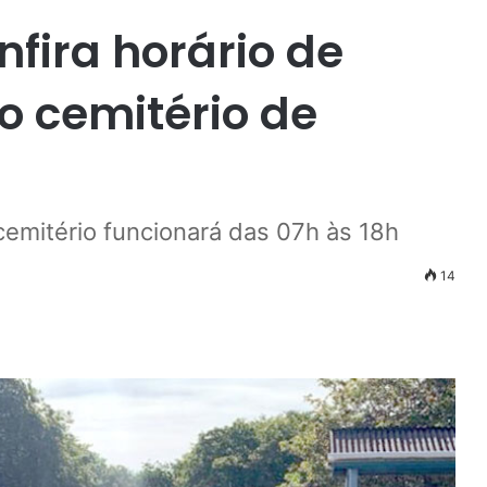
fira horário de
 cemitério de
cemitério funcionará das 07h às 18h
14
r
ail