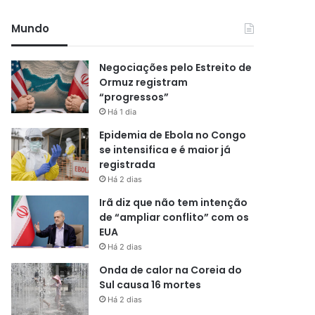
Mundo
Negociações pelo Estreito de
Ormuz registram
“progressos”
Há 1 dia
Epidemia de Ebola no Congo
se intensifica e é maior já
registrada
Há 2 dias
Irã diz que não tem intenção
de “ampliar conflito” com os
EUA
Há 2 dias
Onda de calor na Coreia do
Sul causa 16 mortes
Há 2 dias