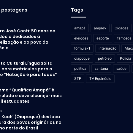
s postagens
Tags
amapá
amprev
Cidades
ro José Conti: 50 anos de
dócio dedicados à
eleições
esporte
famosos
elização e ao povo da
ônia
fórmula-1
internação
Mac
oiapoque
petróleo
Polícia
uto Cultural Língua Solta
) abre matrículas para o
política
santana
saúde
to “Natação é para todos”
STF
TV Equinócio
ama “Qualifica Amapá” é
mulado e deve alcançar mais
il estudantes
as
 Kuahí (Oiapoque) destaca
ura dos povos originários no
o norte do Brasil