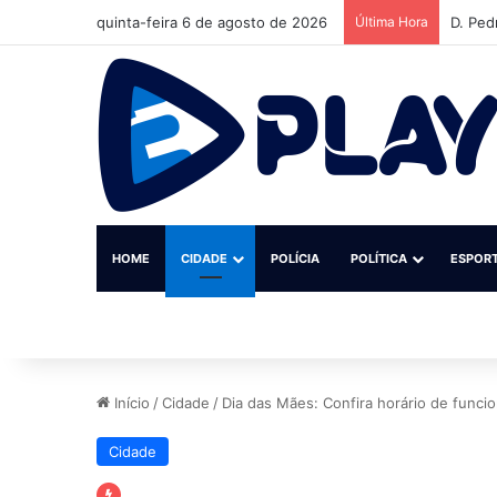
quinta-feira 6 de agosto de 2026
Última Hora
D. Ped
HOME
CIDADE
POLÍCIA
POLÍTICA
ESPOR
Início
/
Cidade
/
Dia das Mães: Confira horário de func
Cidade