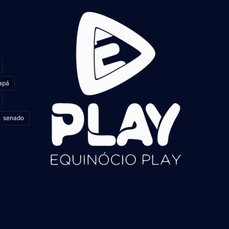
apá
senado