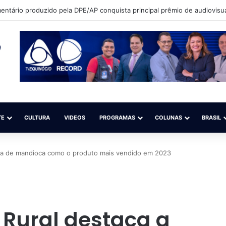
que sonha em ser modelo quer participar de competição nacional (Sal
TE
CULTURA
VIDEOS
PROGRAMAS
COLUNAS
BRASIL
inha de mandioca como o produto mais vendido em 2023
 Rural destaca a