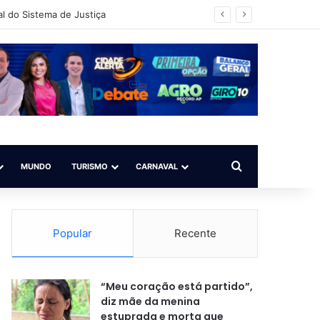
vador/BA)
Procurar por
MUNDO
TURISMO
CARNAVAL
Popular
Recente
“Meu coração está partido”,
diz mãe da menina
estuprada e morta que