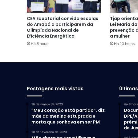
CEA Equatorial convida escolas
Tjap orient
do Amapá a participarem da
Lei Maria da
Olimpíada Nacional de
prevenção d
Eficiência Energética
a mulher
Há 8 horas
Há 10 horas
Postagens mais vistas
Última
16 de março de 2023
Há 8 hor
“Meu coração está partido”, diz
Docum
mãe da menina estuprada e
DPE/A
morta que sonhava em ser PM
prêmi
de Ju
10 de fevereiro de 2023
Há 8 hor