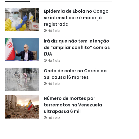
Epidemia de Ebola no Congo
se intensifica e é maior já
registrada
Há 1 dia
Irã diz que não tem intenção
de “ampliar conflito” com os
EUA
Há 1 dia
Onda de calor na Coreia do
Sul causa 16 mortes
Há 1 dia
Número de mortes por
terremotos na Venezuela
ultrapassa 6 mil
Há 1 dia