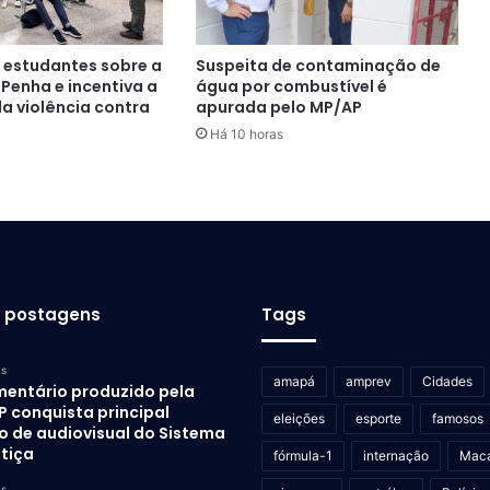
a estudantes sobre a
Suspeita de contaminação de
 Penha e incentiva a
água por combustível é
a violência contra
apurada pelo MP/AP
Há 10 horas
s postagens
Tags
as
amapá
amprev
Cidades
entário produzido pela
P conquista principal
eleições
esporte
famosos
o de audiovisual do Sistema
stiça
fórmula-1
internação
Mac
as