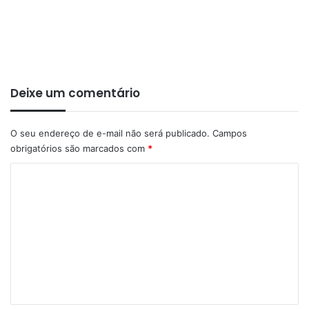
Deixe um comentário
O seu endereço de e-mail não será publicado.
Campos
obrigatórios são marcados com
*
C
o
m
e
n
t
á