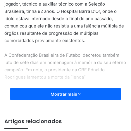
jogador, técnico e auxiliar técnico com a Seleção
Brasileira, tinha 92 anos. O Hospital Barra D’Or, onde o
ídolo estava internado desde o final do ano passado,
comunicou que ele não resistiu a uma falência múltipla de
órgãos resultante de progressão de múltiplas
comorbidades previamente existentes.
A Confederação Brasileira de Futebol decretou também
luto de sete dias em homenagem à memória do seu eterno
campeão. Em nota, o presidente da CBF Ednaldo
Rodrigues lamentou a morte da “lenda”:
“A CBF e o futebol brasileiro lamentam a morte de uma das
Mostrar mais
suas maiores lendas, Mário Jorge Lobo Zagallo. A CBF
presta solidariedade aos seus familiares e fãs neste
momento de pesar pela partida deste ídolo do nosso
Artigos relacionados
futebol.”