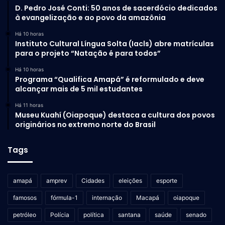
D. Pedro José Conti: 50 anos de sacerdócio dedicados
à evangelização e ao povo da amazônia
Há 10 horas
Instituto Cultural Língua Solta (Iacls) abre matrículas
para o projeto “Natação é para todos”
Há 10 horas
Programa “Qualifica Amapá” é reformulado e deve
alcançar mais de 5 mil estudantes
Há 11 horas
Museu Kuahí (Oiapoque) destaca a cultura dos povos
originários no extremo norte do Brasil
Tags
amapá
amprev
Cidades
eleições
esporte
famosos
fórmula-1
internação
Macapá
oiapoque
petróleo
Polícia
política
santana
saúde
senado