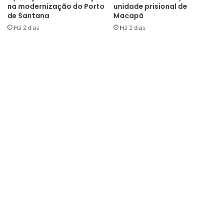
na modernização do Porto
unidade prisional de
de Santana
Macapá
Há 2 dias
Há 2 dias
Durante o discurso, o chefe do Executivo Municipal, Dr.
Furlan, manifestou que o anúncio é um momento único e
esperado por anos. “Além disso, a Prefeitura pavimentou
ruas, executou passarelas, entregou a Feira Verde, o
Hospital Veterinário, as unidades escolares e arenas. Com
essa ordem de serviço, a Fazendinha será transformada.
Não será uma revitalização. Será a execução da nova orla
da Fazendinha”, ressaltou.