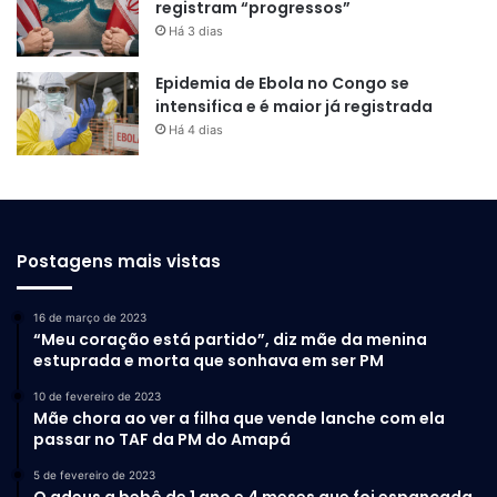
registram “progressos”
Há 3 dias
Epidemia de Ebola no Congo se
intensifica e é maior já registrada
Há 4 dias
Postagens mais vistas
16 de março de 2023
“Meu coração está partido”, diz mãe da menina
estuprada e morta que sonhava em ser PM
10 de fevereiro de 2023
Mãe chora ao ver a filha que vende lanche com ela
passar no TAF da PM do Amapá
5 de fevereiro de 2023
O adeus a bebê de 1 ano e 4 meses que foi espancada