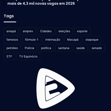
mais de 4,3 mil novas vagas em 2026
Tags
amapá
amprev
Cidades
eleições
esporte
famosos
fórmula-1
internação
Macapá
oiapoque
petróleo
Polícia
política
santana
saúde
senado
STF
TV Equinócio