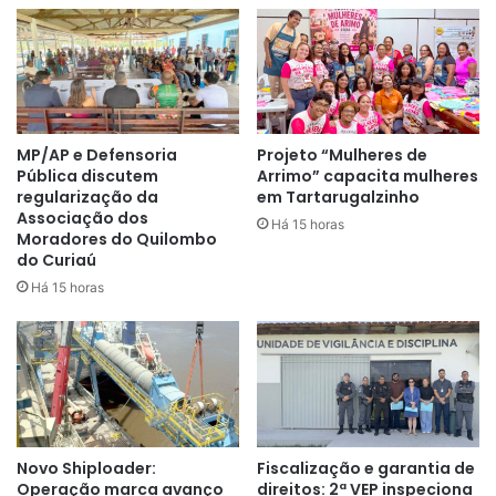
edificação será dividida em três etapas. Na primeira,
haverá a construção de 11 quiosques; três banheiros;
jardim; bancos; decks e píer de contemplação;
estacionamento; paisagismo; calçamento com
acessibilidade; drenagem profunda; alargamento da via e
MP/AP e Defensoria
Projeto “Mulheres de
nova pavimentação asfáltica.
Pública discutem
Arrimo” capacita mulheres
regularização da
em Tartarugalzinho
Em paralelo à estruturação dos espaços para
Associação dos
Há 15 horas
Moradores do Quilombo
comercialização de alimentos, haverá locais alternativos
do Curiaú
para os empreendedores da região, no período de
Há 15 horas
execução dos serviços. Secretaria Municipal do Trabalho,
Desenvolvimento Econômico e Inovação (Semtradi)
mediará o processo.
Novo Shiploader:
Fiscalização e garantia de
Operação marca avanço
direitos: 2ª VEP inspeciona