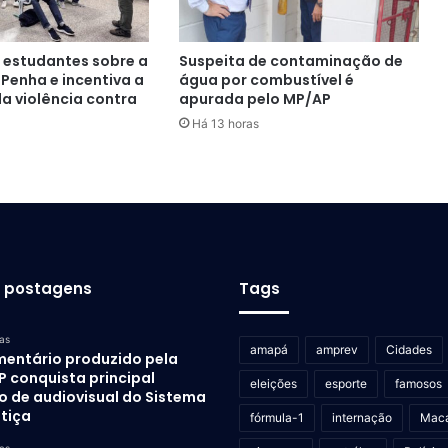
a estudantes sobre a
Suspeita de contaminação de
 Penha e incentiva a
água por combustível é
a violência contra
apurada pelo MP/AP
Há 13 horas
s postagens
Tags
as
amapá
amprev
Cidades
entário produzido pela
P conquista principal
eleições
esporte
famosos
o de audiovisual do Sistema
stiça
fórmula-1
internação
Mac
as