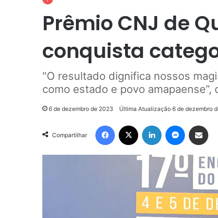
Prêmio CNJ de Qu
conquista catego
"O resultado dignifica nossos magi
como estado e povo amapaense”, d
6 de dezembro de 2023
Última Atualização 6 de dezembro 
Facebook
X
Linkedin
Messenge
Compartilhar via e-m
Compartilhar