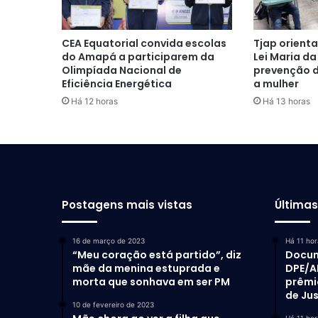
CEA Equatorial convida escolas
Tjap orient
do Amapá a participarem da
Lei Maria da
Olimpíada Nacional de
prevenção d
Eficiência Energética
a mulher
Há 12 horas
Há 13 horas
Postagens mais vistas
Última
16 de março de 2023
Há 11 hor
“Meu coração está partido”, diz
Docum
mãe da menina estuprada e
DPE/A
morta que sonhava em ser PM
prêmi
de Ju
10 de fevereiro de 2023
Há 11 hor