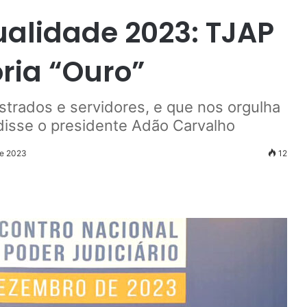
alidade 2023: TJAP
ria “Ouro”
strados e servidores, e que nos orgulha
isse o presidente Adão Carvalho
de 2023
12
r
ail