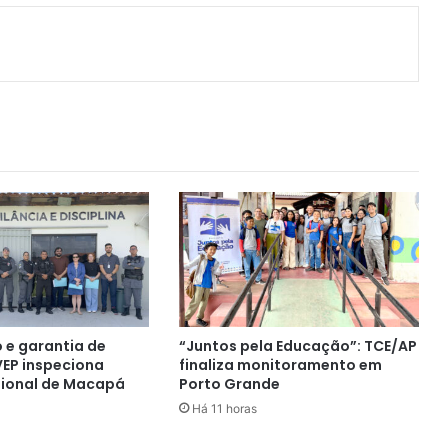
ger
artilhar via e-mail
 e garantia de
“Juntos pela Educação”: TCE/AP
 VEP inspeciona
finaliza monitoramento em
sional de Macapá
Porto Grande
Há 11 horas