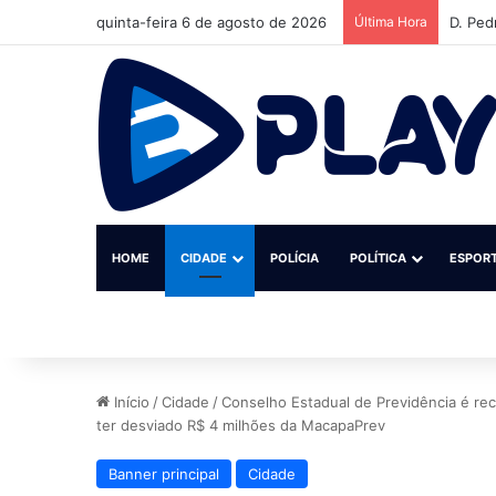
quinta-feira 6 de agosto de 2026
Última Hora
D. Ped
HOME
CIDADE
POLÍCIA
POLÍTICA
ESPOR
Início
/
Cidade
/
Conselho Estadual de Previdência é r
ter desviado R$ 4 milhões da MacapaPrev
Banner principal
Cidade