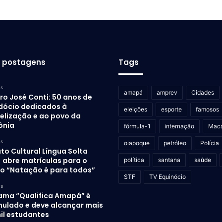
s postagens
Tags
as
amapá
amprev
Cidades
ro José Conti: 50 anos de
dócio dedicados à
eleições
esporte
famosos
elização e ao povo da
ônia
fórmula-1
internação
Mac
as
oiapoque
petróleo
Polícia
uto Cultural Língua Solta
) abre matrículas para o
política
santana
saúde
to “Natação é para todos”
STF
TV Equinócio
as
ama “Qualifica Amapá” é
mulado e deve alcançar mais
il estudantes