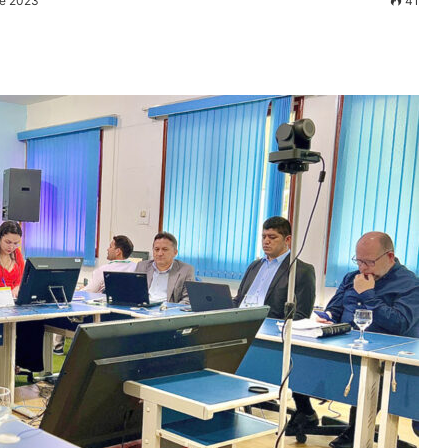
de 2023
41
r
ail