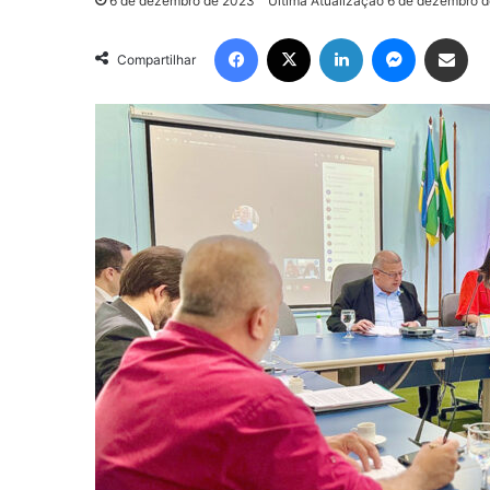
6 de dezembro de 2023
Última Atualização 6 de dezembro 
Facebook
X
Linkedin
Messenge
Compartilhar via e-m
Compartilhar