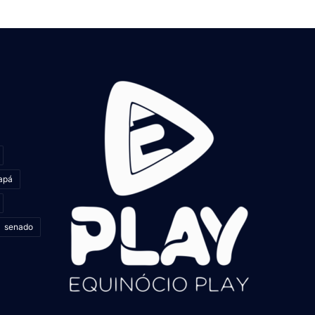
apá
senado