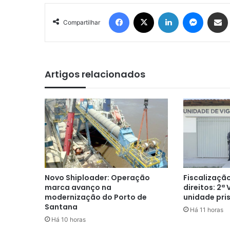
Facebook
X
Linkedin
Messen
Comp
Compartilhar
Artigos relacionados
Novo Shiploader: Operação
Fiscalização
marca avanço na
direitos: 2ª
modernização do Porto de
unidade pri
Santana
Há 11 horas
Há 10 horas