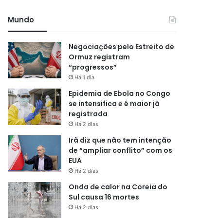
Mundo
Negociações pelo Estreito de
Ormuz registram
“progressos”
Há 1 dia
Epidemia de Ebola no Congo
se intensifica e é maior já
registrada
Há 2 dias
Irã diz que não tem intenção
de “ampliar conflito” com os
EUA
Há 2 dias
Onda de calor na Coreia do
Sul causa 16 mortes
Há 2 dias