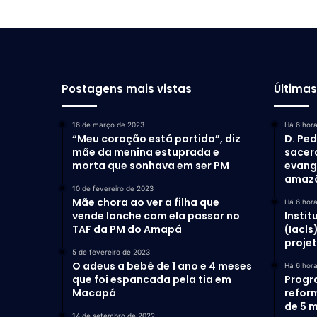
Postagens mais vistas
Última
16 de março de 2023
Há 6 hor
“Meu coração está partido”, diz
D. Ped
mãe da menina estuprada e
sacer
morta que sonhava em ser PM
evang
amaz
10 de fevereiro de 2023
Mãe chora ao ver a filha que
Há 6 hor
vende lanche com ela passar no
Instit
TAF da PM do Amapá
(Iacls
proje
5 de fevereiro de 2023
O adeus a bebê de 1 ano e 4 meses
Há 6 hor
que foi espancada pela tia em
Progr
Macapá
refor
de 5 m
14 de setembro de 2022