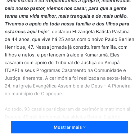
“Meu marido e eu frequentamos a igreja e, incentivados
pelo nosso pastor, viemos nos casar, para que a gente
tenha uma vida melhor, mais tranquila e de mais união.
Tivemos o apoio de toda nossa família e dos filhos para
estarmos aqui hoje”
, declarou Elizangela Batista Pastana,
de 44 anos, que vive há 25 anos com o noivo Paulo Berlien
Henrique, 47. Nessa jornada já constituíram família, com
filhos e netos, e pertencem à aldeia Kumarumã. Eles
casaram com apoio do Tribunal de Justiça do Amapá
(TJAP) e seus Programas Casamento na Comunidade e
Justiça Itinerante. A cerimônia foi realizada na sexta-feira,
24, na Igreja Evangélica Assembleia de Deus – A Pioneira,
no município de Oiapoque.
Ao todo, 93 casais participaram da cerimônia matrimonial.
Destes, 49 são indígenas das aldeias Benoá, Espírito
Santo, Flaman, Kumarumã, Jó Def e Manga, localizadas no
Mostrar mais
extremo norte do Amapá. Além da tradicional celebração