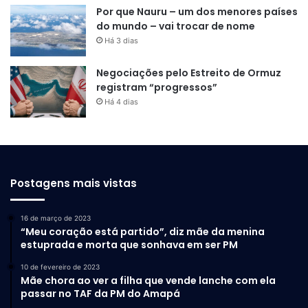
Por que Nauru – um dos menores países
do mundo – vai trocar de nome
Há 3 dias
Negociações pelo Estreito de Ormuz
registram “progressos”
Há 4 dias
Postagens mais vistas
16 de março de 2023
“Meu coração está partido”, diz mãe da menina
estuprada e morta que sonhava em ser PM
10 de fevereiro de 2023
Mãe chora ao ver a filha que vende lanche com ela
passar no TAF da PM do Amapá