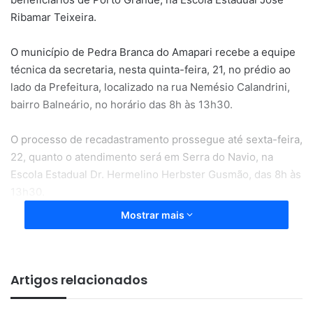
Ribamar Teixeira.
O município de Pedra Branca do Amapari recebe a equipe
técnica da secretaria, nesta quinta-feira, 21, no prédio ao
lado da Prefeitura, localizado na rua Nemésio Calandrini,
bairro Balneário, no horário das 8h às 13h30.
O processo de recadastramento prossegue até sexta-feira,
22, quanto o atendimento será em Serra do Navio, na
Escola Estadual Dr. Hermelino Herbster Gusmão, das 8h às
13h30.
Mostrar mais
A Secretaria da Assistência Social retomará os trabalhos
no período de 25 a 30 de setembro, para atender os
beneficiários das cidades da Região Sul do estado, Vitória
Artigos relacionados
do Jari e Laranjal do Jarí. As datas para os municípios, que
ainda não receberam a ação, serão divulgadas