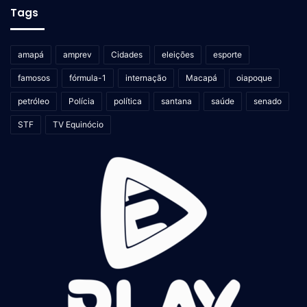
Tags
amapá
amprev
Cidades
eleições
esporte
famosos
fórmula-1
internação
Macapá
oiapoque
petróleo
Polícia
política
santana
saúde
senado
STF
TV Equinócio