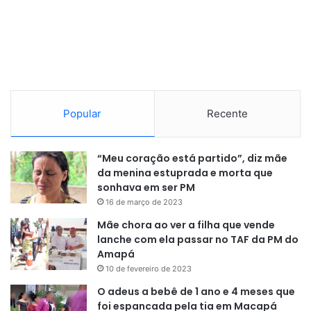
coordenar e executar políticas assistenciais e de proteção
social, bem como desenvolver e fortalecer as
organizações, para assegurar os direitos das pessoas em
situação de risco e vulnerabilidade.
Popular
Recente
“Meu coração está partido”, diz mãe
da menina estuprada e morta que
sonhava em ser PM
16 de março de 2023
Mãe chora ao ver a filha que vende
lanche com ela passar no TAF da PM do
Amapá
10 de fevereiro de 2023
O adeus a bebê de 1 ano e 4 meses que
foi espancada pela tia em Macapá