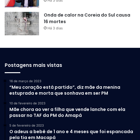
Há 3 dias
Onda de calor na Coreia do Sul causa
16 mortes
Há 3 dias
Postagens mais vistas
16 de março de 2023
“Meu coração está partido”, diz mãe da menina
estuprada e morta que sonhava em ser PM
10 de fevereiro de 2023
Mãe chora ao ver a filha que vende lanche com ela
passar no TAF da PM do Amapá
5 de fevereiro de 2023
O adeus a bebê de 1 ano e 4 meses que foi espancada
pela tia em Macapá