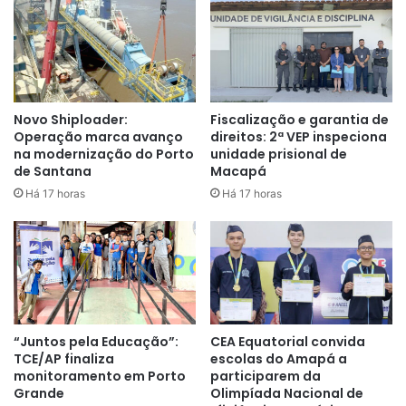
posteriormente.
A gerência do Programa Renda para Viver Melhor reforço a
necessidade do beneficiário comparecer aos locais de
recadastramento para atualização dos dados, para garantir
a manutenção do benefício. Os Documentos necessários
Novo Shiploader:
Fiscalização e garantia de
Operação marca avanço
direitos: 2ª VEP inspeciona
são:
na modernização do Porto
unidade prisional de
de Santana
Macapá
Originais e xerox
Há 17 horas
Há 17 horas
-RG e CPF dos responsáveis;
-Carteira de Trabalho dos responsáveis (original ou
digital);
-Comprovante ou declaração de residência;
“Juntos pela Educação”:
CEA Equatorial convida
TCE/AP finaliza
escolas do Amapá a
monitoramento em Porto
participarem da
-Comprovante ou declaração de renda;
Grande
Olimpíada Nacional de