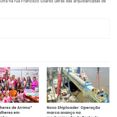
utra na rua Francisco Soares (atrás das arquibancadas de
ger
artilhar via e-mail
lheres de Arrimo”
Novo Shiploader: Operação
ulheres em
marca avanço na