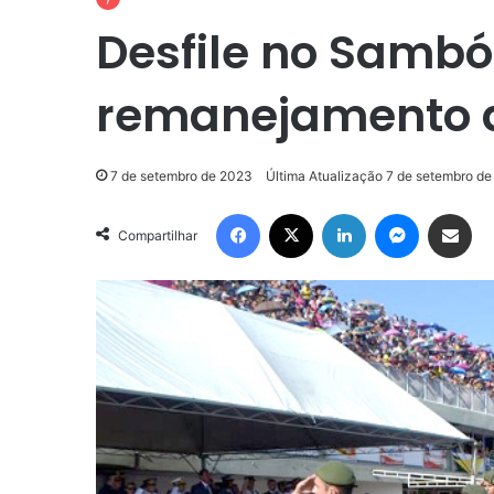
Desfile no Samb
remanejamento d
7 de setembro de 2023
Última Atualização 7 de setembro d
Facebook
X
Linkedin
Messenge
Compartilhar via e-m
Compartilhar