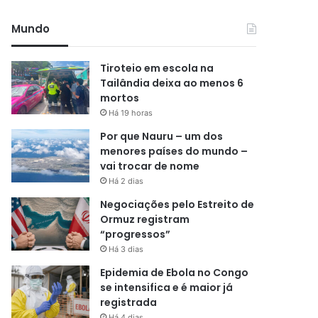
Mundo
Tiroteio em escola na
Tailândia deixa ao menos 6
mortos
Há 19 horas
Por que Nauru – um dos
menores países do mundo –
vai trocar de nome
Há 2 dias
Negociações pelo Estreito de
Ormuz registram
“progressos”
Há 3 dias
Epidemia de Ebola no Congo
se intensifica e é maior já
registrada
Há 4 dias