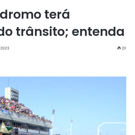
ódromo terá
o trânsito; entenda
e 2023
20
r
ail