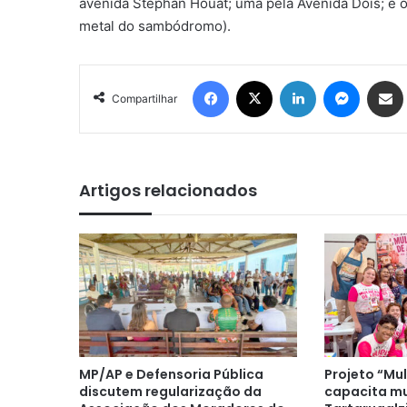
avenida Stephan Houat; uma pela Avenida Dois; e o
metal do sambódromo).
Facebook
X
Linkedin
Messen
Comp
Compartilhar
Artigos relacionados
MP/AP e Defensoria Pública
Projeto “Mu
discutem regularização da
capacita m