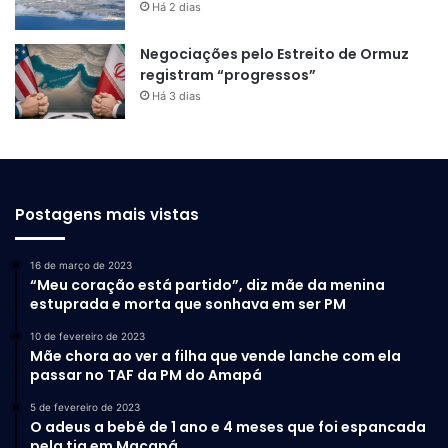
Há 2 dias
Negociações pelo Estreito de Ormuz
registram “progressos”
Há 3 dias
Postagens mais vistas
16 de março de 2023
“Meu coração está partido”, diz mãe da menina
estuprada e morta que sonhava em ser PM
10 de fevereiro de 2023
Mãe chora ao ver a filha que vende lanche com ela
passar no TAF da PM do Amapá
5 de fevereiro de 2023
O adeus a bebê de 1 ano e 4 meses que foi espancada
pela tia em Macapá