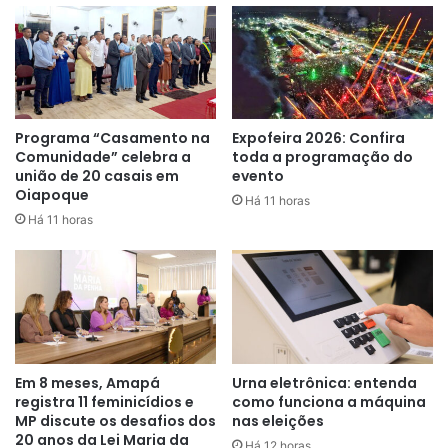
Programa “Casamento na
Expofeira 2026: Confira
Comunidade” celebra a
toda a programação do
união de 20 casais em
evento
Oiapoque
Há 11 horas
Há 11 horas
o Ministério da Saúde, Casa Civil e as Secretarias Geral e
de Relações Institucionais da Presidência da República
mantiveram diálogo constante com a categoria e suas
entidades representativas, em especial o Fórum Brasileiro
da Enfermagem.
Em 8 meses, Amapá
Urna eletrônica: entenda
Gestores estaduais e municipais foram vozes ativas nas
registra 11 feminicídios e
como funciona a máquina
decisões quanto ao levantamento de dados, critérios para
MP discute os desafios dos
nas eleições
o repasse dos recursos e metodologia adotada.
20 anos da Lei Maria da
Há 12 horas