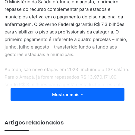
O Ministério da Saúde efetuou, em agosto, o primeiro
repasse do recurso complementar para estados e
municípios efetivarem o pagamento do piso nacional da
enfermagem. O Governo Federal garantiu R$ 7,3 bilhões
para viabilizar o piso aos profissionais da categoria. O
primeiro pagamento é referente a quatro parcelas – maio,
junho, julho e agosto – transferido fundo a fundo aos
gestores estaduais e municipais.
Ao todo, são nove etapas em 2023, incluindo o 13º salário.
Para o Amapá, já foram repassados R$ 13.970.171,00,
sendo R$ 3 milhões para a gestão estadual e o restante
para 15 municípios. O repasse de recursos da União para o
Mostrar mais
pagamento do piso nacional de enfermagem em todo o
país é resultado da construção coletiva conduzida pelo
Governo Federal.
Artigos relacionados