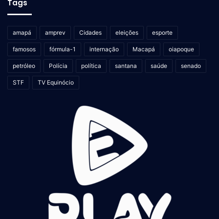
Tags
amapá
amprev
Cidades
eleições
esporte
famosos
fórmula-1
internação
Macapá
oiapoque
petróleo
Polícia
política
santana
saúde
senado
STF
TV Equinócio