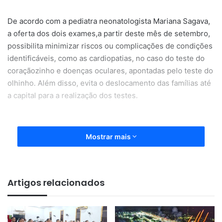
De acordo com a pediatra neonatologista Mariana Sagava,
a oferta dos dois exames,a partir deste mês de setembro,
possibilita minimizar riscos ou complicações de condições
identificáveis, como as cardiopatias, no caso do teste do
coraçãozinho e doenças oculares, apontadas pelo teste do
olhinho. Além disso, evita o deslocamento das famílias até
a capital para a realização dos testes.
Mostrar mais
“Antes os recém-nascidos eram
Artigos relacionados
transferidos para a capital no
intuito de realizar esses testes,
agora, conseguimos garantir que