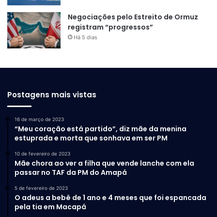
Negociações pelo Estreito de Ormuz
registram “progressos”
Há 5 dias
Postagens mais vistas
16 de março de 2023
“Meu coração está partido”, diz mãe da menina
estuprada e morta que sonhava em ser PM
10 de fevereiro de 2023
Mãe chora ao ver a filha que vende lanche com ela
passar no TAF da PM do Amapá
5 de fevereiro de 2023
O adeus a bebê de 1 ano e 4 meses que foi espancada
pela tia em Macapá