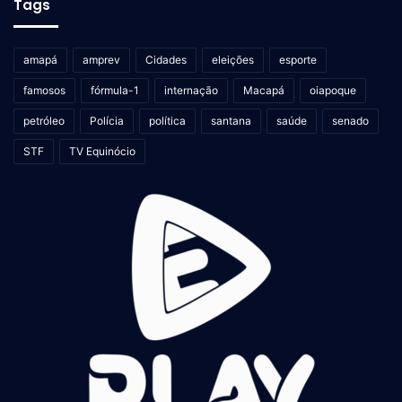
Tags
amapá
amprev
Cidades
eleições
esporte
famosos
fórmula-1
internação
Macapá
oiapoque
petróleo
Polícia
política
santana
saúde
senado
STF
TV Equinócio