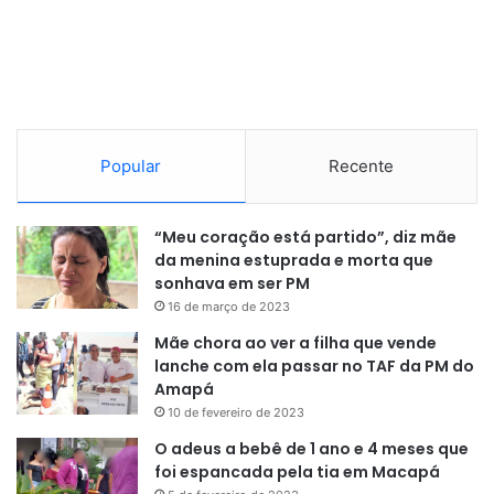
nascidos com mais de 34 semanas de idade gestacional ao
nascer. O exame é indolor e é feito com um aparelho que
estima a concentração de oxigênio no sangue, sendo
capaz de detectar problemas cardíacos congênitos
complexos desde o nascimento.
Popular
Recente
“Meu coração está partido”, diz mãe
da menina estuprada e morta que
sonhava em ser PM
16 de março de 2023
Mãe chora ao ver a filha que vende
lanche com ela passar no TAF da PM do
Amapá
10 de fevereiro de 2023
O adeus a bebê de 1 ano e 4 meses que
foi espancada pela tia em Macapá