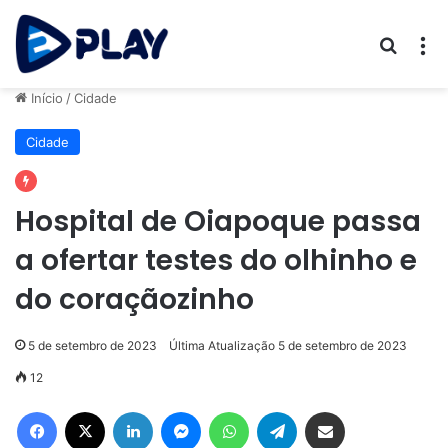
Procur
M
Início
/
Cidade
Cidade
Hospital de Oiapoque passa
a ofertar testes do olhinho e
do coraçãozinho
5 de setembro de 2023
Última Atualização 5 de setembro de 2023
12
Facebook
X
Linkedin
Messenger
WhatsApp
Telegram
Compartilhar via e-mail