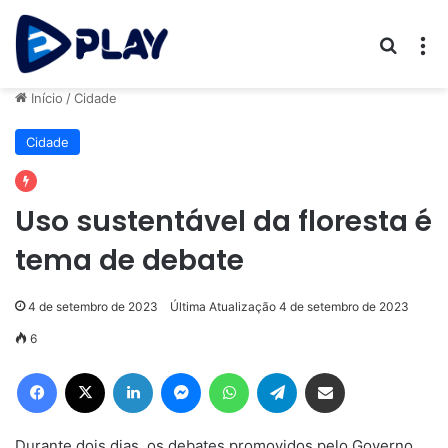
Procur
M
Início
/
Cidade
Cidade
Uso sustentável da floresta é
tema de debate
4 de setembro de 2023
Última Atualização 4 de setembro de 2023
6
Facebook
X
Linkedin
Messenger
WhatsApp
Telegram
Compartilhar via e-mail
Durante dois dias, os debates promovidos pelo Governo