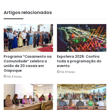
Artigos relacionados
“A preservação mais importante
da Amazônia, o ativo mais
importante é o amazônida, é esse
Programa “Casamento na
Expofeira 2026: Confira
ativo que tem que ter dignidade,
Comunidade” celebra a
toda a programação do
união de 20 casais em
evento
acesso à educação, a
Oiapoque
Há 9 horas
saneamento, é esse ativo que
Há 9 horas
precisa sobreviver, todo e
qualquer esforço de preservação
da Amazônia só faz sentido se
nós pudermos atender as pessoas