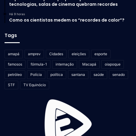
tecnologias, salas de cinema quebram recordes
Há 9 horas
Como os cientistas medem os “recordes de calor”?
Tags
amapá
amprev
Cidades
eleições
esporte
famosos
fórmula-1
internação
Macapá
oiapoque
petróleo
Polícia
política
santana
saúde
senado
STF
TV Equinócio