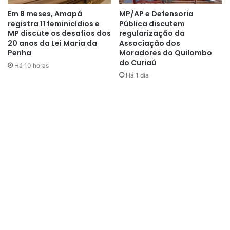
que moram aqui”
, disse o vice-
Em 8 meses, Amapá
MP/AP e Defensoria
registra 11 feminicídios e
Pública discutem
governador.
MP discute os desafios dos
regularização da
20 anos da Lei Maria da
Associação dos
Penha
Moradores do Quilombo
do Curiaú
Há 10 horas
Há 1 dia