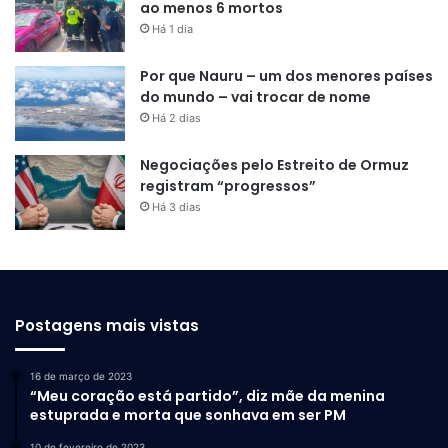
ao menos 6 mortos
Há 1 dia
Por que Nauru – um dos menores países
do mundo – vai trocar de nome
Há 2 dias
Negociações pelo Estreito de Ormuz
registram “progressos”
Há 3 dias
Postagens mais vistas
16 de março de 2023
“Meu coração está partido”, diz mãe da menina
estuprada e morta que sonhava em ser PM
10 de fevereiro de 2023