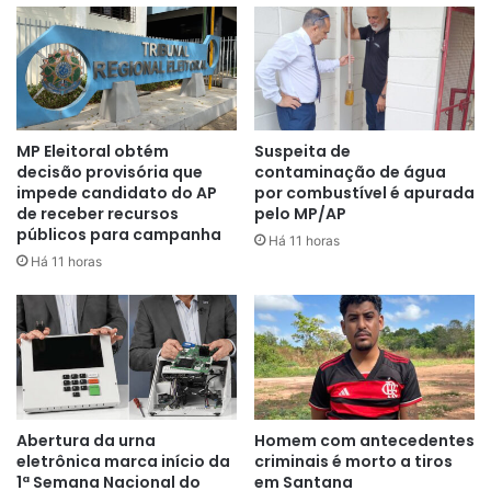
“Com motivo torpe e
impossibilidade de defesa da
vítima, esse crime teve requintes
MP Eleitoral obtém
Suspeita de
de crueldade. O acolhimento da
decisão provisória que
contaminação de água
impede candidato do AP
por combustível é apurada
tese apresentada pelo MP nos
de receber recursos
pelo MP/AP
deixa feliz. A sociedade não
públicos para campanha
Há 11 horas
Há 11 horas
aceita mais essa violência contra
a mulher e o Estado cumpriu seu
papel com a condenação do réu”
,
pontuou Marcos Costa.
Abertura da urna
Homem com antecedentes
eletrônica marca início da
criminais é morto a tiros
Por conta do crime, a sociedade civil de Oiapoque realiza,
1ª Semana Nacional do
em Santana
todos os anos, a Marcha das Fracinildes, que percorre as