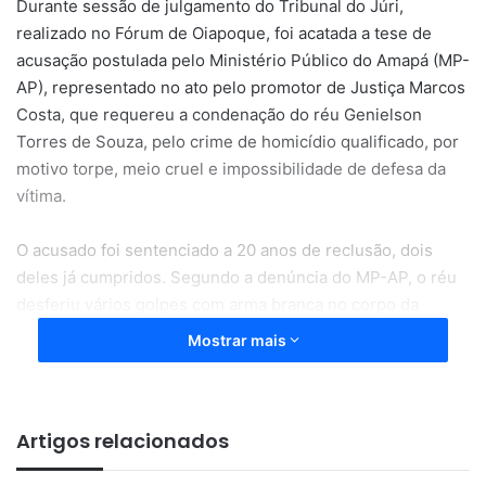
Durante sessão de julgamento do Tribunal do Júri,
realizado no Fórum de Oiapoque, foi acatada a tese de
acusação postulada pelo Ministério Público do Amapá (MP-
AP), representado no ato pelo promotor de Justiça Marcos
Costa, que requereu a condenação do réu Genielson
Torres de Souza, pelo crime de homicídio qualificado, por
motivo torpe, meio cruel e impossibilidade de defesa da
vítima.
O acusado foi sentenciado a 20 anos de reclusão, dois
deles já cumpridos. Segundo a denúncia do MP-AP, o réu
desferiu vários golpes com arma branca no corpo da
vítima, Francinilde Monteiro da Silva, na madrugada do dia
Mostrar mais
3 de setembro de 2003, em via pública, no bairro
Oiapoquezinho, com a ajuda de seus dois irmãos.
Artigos relacionados