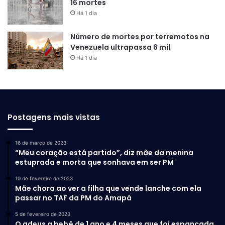
16 mortes
Há 1 dia
Número de mortes por terremotos na
Venezuela ultrapassa 6 mil
Há 1 dia
Postagens mais vistas
16 de março de 2023
“Meu coração está partido”, diz mãe da menina
estuprada e morta que sonhava em ser PM
10 de fevereiro de 2023
Mãe chora ao ver a filha que vende lanche com ela
passar no TAF da PM do Amapá
5 de fevereiro de 2023
O adeus a bebê de 1 ano e 4 meses que foi espancada