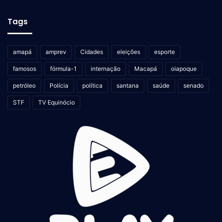
Tags
amapá
amprev
Cidades
eleições
esporte
famosos
fórmula-1
internação
Macapá
oiapoque
petróleo
Polícia
política
santana
saúde
senado
STF
TV Equinócio