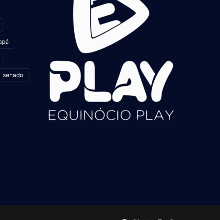
apá
senado