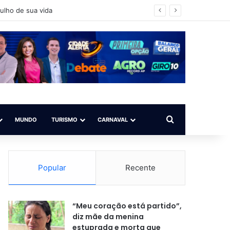
ícia buscaa os envolvidos
Procurar por
MUNDO
TURISMO
CARNAVAL
Popular
Recente
“Meu coração está partido”,
diz mãe da menina
estuprada e morta que