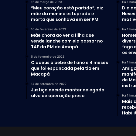
16 de março de 2023
Há 1 hora
“Meu coração está partido”, diz
Dia do
mãe da menina estuprada e
Neves 
morta que sonhava em ser PM
motiv
10 de fevereiro de 2023
Há 1 hora
Mãe chora ao ver a filha que
Homem
vende lanche com ela passar no
diver
TAF da PM do Amapá
fogo 
os en
5 de fevereiro de 2023
O adeus a bebê de 1 ano e 4 meses
Há 1 hora
que foi espancada pela tia em
Amigo
Macapá
manif
de Ma
14 de setembro de 2022
instr
Justiça decide manter delegado
alvo de operação preso
Há 1 hora
Mais 
receb
Habil