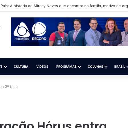
orre após receber diversos disparos de arma de fogo em Santana; Pol
TE
CULTURA
VIDEOS
PROGRAMAS
COLUNAS
BRASIL
ua 3ª fase
ração Hórus entra