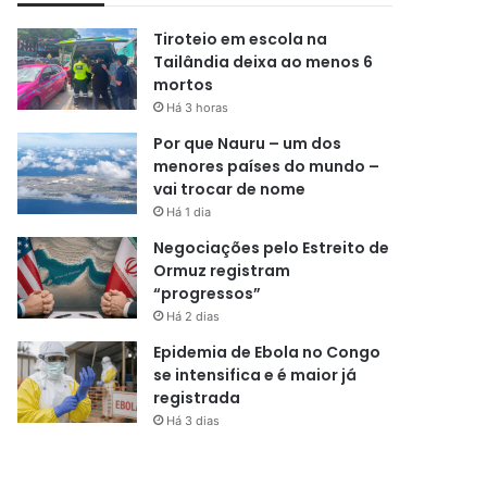
Tiroteio em escola na
Tailândia deixa ao menos 6
mortos
Há 3 horas
Por que Nauru – um dos
menores países do mundo –
vai trocar de nome
Há 1 dia
Negociações pelo Estreito de
Ormuz registram
“progressos”
Há 2 dias
Epidemia de Ebola no Congo
se intensifica e é maior já
registrada
Há 3 dias