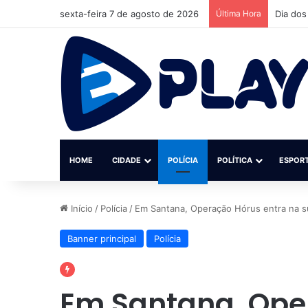
sexta-feira 7 de agosto de 2026
Última Hora
Homem m
HOME
CIDADE
POLÍCIA
POLÍTICA
ESPOR
Início
/
Polícia
/
Em Santana, Operação Hórus entra na s
Banner principal
Polícia
Em Santana, Ope