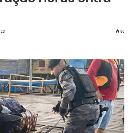
023
96
r
ail