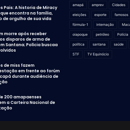
amapá
amprev
Cidades
s Pais: A historia de Miracy
que encontra na família,
eleições
esporte
famosos
o de orgulho de sua vida
fórmula-1
internação
Mac
 morre após receber
oiapoque
petróleo
Polícia
sos disparos de arma de
em Santana; Polícia buscaa
política
santana
saúde
volvidos
STF
TV Equinócio
s de miss fazem
estação em frente ao forúm
capá durante audiência de
ução
de 200 amapaenses
em a Carteira Nacional de
itação