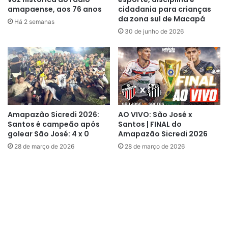
amapaense, aos 76 anos
cidadania para crianças
oportunidade para testar nosso
da zona sul de Macapá
Há 2 semanas
nível de preparação e competir
30 de junho de 2026
com atletas de diferentes
lugares”
, afirmou o atleta Niwton
Kawan Sullyvan, que conquistou o
segundo lugar na categoria juvenil
até 67 kg.
Amapazão Sicredi 2026:
AO VIVO: São José x
Santos é campeão após
Santos | FINAL do
golear São José: 4 x 0
Amapazão Sicredi 2026
28 de março de 2026
28 de março de 2026