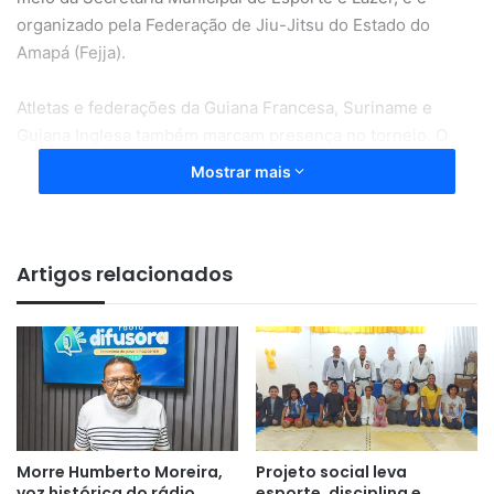
organizado pela Federação de Jiu-Jitsu do Estado do
Amapá (Fejja).
Atletas e federações da Guiana Francesa, Suriname e
Guiana Inglesa também marcam presença no torneio. O
evento recebeu uma emenda impositiva no valor de R$
Mostrar mais
317.825,48 do vereador Dudu Barbosa, o que contribuiu
para sua realização.
Artigos relacionados
“Nós treinamos duro para
competir neste torneio e estamos
ansiosos para mostrar nossas
Morre Humberto Moreira,
Projeto social leva
habilidades. É uma grande
voz histórica do rádio
esporte, disciplina e