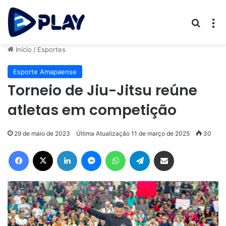
Procur
M
Início
/
Esportes
Esporte Amapaense
Torneio de Jiu-Jitsu reúne
atletas em competição
29 de maio de 2023
Última Atualização 11 de março de 2025
30
Facebook
X
Linkedin
Messenger
WhatsApp
Telegram
Compartilhar via e-mail