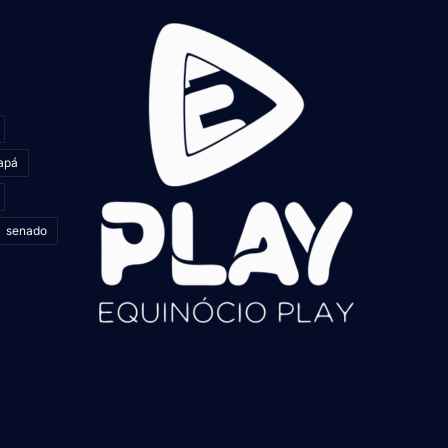
apá
senado