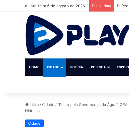
quinta-feira 6 de agosto de 2026
Última Hora
D. Ped
HOME
CIDADE
POLÍCIA
POLÍTICA
ESPOR
Início
/
Cidade
/
“Pacto pela Governança da Água”: GEA a
Hídricos
Cidade