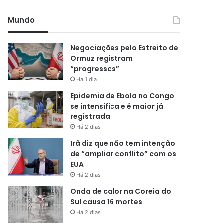
Mundo
Negociações pelo Estreito de
Ormuz registram
“progressos”
Há 1 dia
Epidemia de Ebola no Congo
se intensifica e é maior já
registrada
Há 2 dias
Irã diz que não tem intenção
de “ampliar conflito” com os
EUA
Há 2 dias
Onda de calor na Coreia do
Sul causa 16 mortes
Há 2 dias