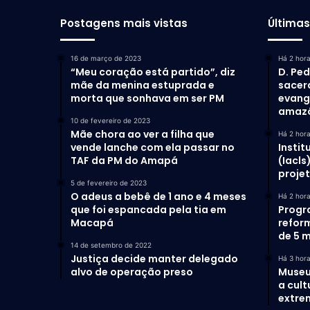
Postagens mais vistas
Última
16 de março de 2023
Há 2 hor
“Meu coração está partido”, diz
D. Ped
mãe da menina estuprada e
sacer
morta que sonhava em ser PM
evang
amaz
10 de fevereiro de 2023
Mãe chora ao ver a filha que
Há 2 hor
vende lanche com ela passar no
Instit
TAF da PM do Amapá
(Iacls
proje
5 de fevereiro de 2023
O adeus a bebê de 1 ano e 4 meses
Há 2 hor
que foi espancada pela tia em
Progr
Macapá
refor
de 5 m
14 de setembro de 2022
Justiça decide manter delegado
Há 3 hor
alvo de operação preso
Museu
a cult
extrem