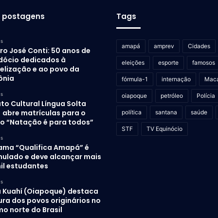
s postagens
Tags
as
amapá
amprev
Cidades
ro José Conti: 50 anos de
dócio dedicados à
eleições
esporte
famosos
elização e ao povo da
ônia
fórmula-1
internação
Mac
as
oiapoque
petróleo
Polícia
uto Cultural Língua Solta
) abre matrículas para o
política
santana
saúde
to “Natação é para todos”
STF
TV Equinócio
as
ama “Qualifica Amapá” é
mulado e deve alcançar mais
il estudantes
as
 Kuahí (Oiapoque) destaca
ura dos povos originários no
o norte do Brasil