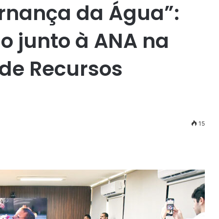
ernança da Água”:
o junto à ANA na
 de Recursos
15
r
ail