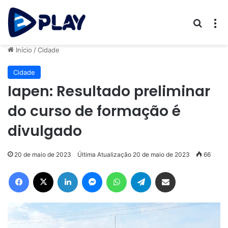
Procur
M
Início
/
Cidade
Cidade
Iapen: Resultado preliminar
do curso de formação é
divulgado
20 de maio de 2023
Última Atualização 20 de maio de 2023
66
Facebook
X
Linkedin
Messenger
WhatsApp
Telegram
Compartilhar via e-mail