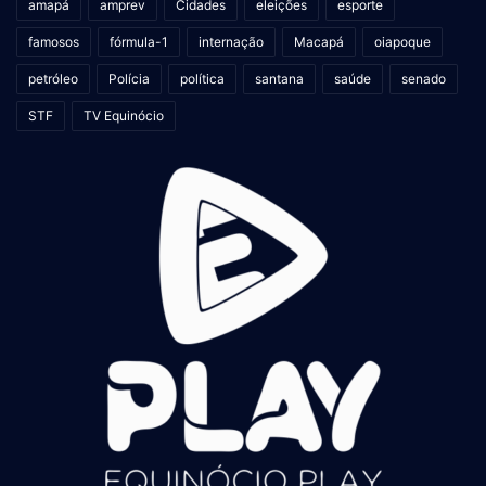
amapá
amprev
Cidades
eleições
esporte
famosos
fórmula-1
internação
Macapá
oiapoque
petróleo
Polícia
política
santana
saúde
senado
STF
TV Equinócio