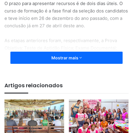
O prazo para apresentar recursos é de dois dias úteis. O
curso de formação é a fase final da seleção dos candidatos
e teve início em 26 de dezembro do ano passado, com a
conclusão já em 27 de abril deste ano.
As etapas anteriores foram, respectivamente, a Prova
Objetiva; Teste de Aptidão Física; Exame Documental;
Exame de Saúde; Avaliação Psicológica e Investigação
Mostrar mais
Social.
Concurso
Artigos relacionados
O concurso aconteceu em dezembro de 2018, para os
cargos de educador social penitenciário e agente
penitenciário, que foram transformados em Polícia Penal
pela Emenda Constitucional nº 104/2019 e Lei Estadual nº
2542/2021. O certame ofertou inicialmente 110 vagas
imediatas e teve mais de 26 mil candidatos inscritos.