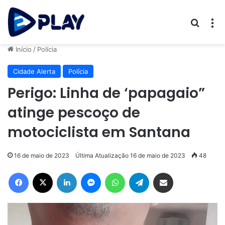
Procur
M
Início
/
Polícia
Cidade Alerta
Polícia
Perigo: Linha de ‘papagaio”
atinge pescoço de
motociclista em Santana
16 de maio de 2023
Última Atualização 16 de maio de 2023
48
Facebook
X
Linkedin
Messenger
WhatsApp
Telegram
Compartilhar via e-mail