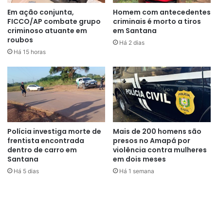
gravemente. Parei a moto e olhei
Em ação conjunta,
Homem com antecedentes
para trás e vi que a linha tinha
FICCO/AP combate grupo
criminais é morto a tiros
criminoso atuante em
em Santana
sido levantada de um lado para
roubos
Há 2 dias
outro da pista por alguém, mas
Há 15 horas
não para saber a origem”
, contou.
Apesar do ferimento leve que poderia ter causado a morte,
Eder seguiu para o trabalho. Desde junho de 2013, uma Lei
Polícia investiga morte de
Mais de 200 homens são
Municipal em Santana, de autoria do vereador Anderson
frentista encontrada
presos no Amapá por
Almeida (PR), restringe o uso de cerol na prática de
dentro de carro em
violência contra mulheres
empinar pipas ou papagaios nos logradouros do município
Santana
em dois meses
de Santana.
Há 5 dias
Há 1 semana