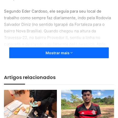
Segundo Eder Cardoso, ele seguia para seu local de
trabalho como sempre faz diariamente, indo pela Rodovia
Salvador Diniz (no sentido Igarapé da Fortaleza para o
bairro Nova Brasília). Quando chegou na altura da
Travessa-22, no bairro Provedor II, sentiu a linha no
capacete e descendo rapidamente pelo pescoço. Após
alguns metros, parou a moto e viu que havia sido
Mostrar mais
lesionado.
Artigos relacionados
“Eu estava usando um fone de
ouvido e acho que se não fosse
ele, tinha me cortado mais