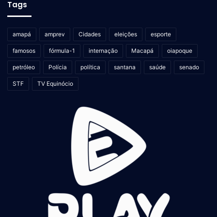
Tags
amapá
amprev
Cidades
eleições
esporte
famosos
fórmula-1
internação
Macapá
oiapoque
petróleo
Polícia
política
santana
saúde
senado
STF
TV Equinócio