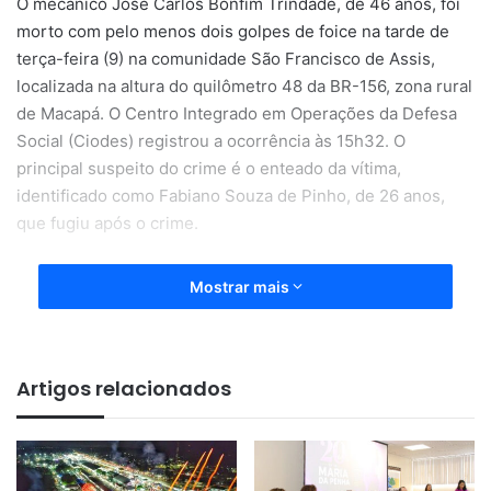
O mecânico José Carlos Bonfim Trindade, de 46 anos, foi
morto com pelo menos dois golpes de foice na tarde de
terça-feira (9) na comunidade São Francisco de Assis,
localizada na altura do quilômetro 48 da BR-156, zona rural
de Macapá. O Centro Integrado em Operações da Defesa
Social (Ciodes) registrou a ocorrência às 15h32. O
principal suspeito do crime é o enteado da vítima,
identificado como Fabiano Souza de Pinho, de 26 anos,
que fugiu após o crime.
De acordo com o delegado Wellington Ferraz, da Delegacia
Mostrar mais
de Homicídios, que esteve na cena do crime, a
companheira da vítima relatou que convivia com o
mecânico há cerca de um ano, e que eles haviam se
Artigos relacionados
conhecido por uma rede social. A mulher declarou que
José Carlos era uma boa pessoa, mas toda vez que fazia
ingestão de bebida alcoólica se
‘transformava’
, passando
a agredi-la.