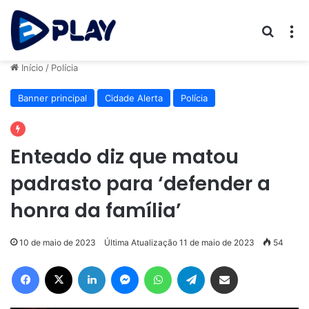
Procur
M
Início
/
Polícia
Banner principal
Cidade Alerta
Polícia
Enteado diz que matou
padrasto para ‘defender a
honra da família’
10 de maio de 2023
Última Atualização 11 de maio de 2023
54
Facebook
X
Linkedin
Messenger
WhatsApp
Telegram
Compartilhar via e-mail