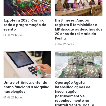
A mulher contou que o companheiro estava bebendo
desde segunda-feira (8), e que na terça-feira, ele chegou
em casa alterado, ameaçando quebrar o carro e atear fogo
Expofeira 2026: Confira
Em 8 meses, Amapá
toda a programação do
registra 11 feminicídios e
na casa. Os dois filhos da mulher estavam em casa e
evento
MP discute os desafios dos
Fabiano teria entrado em luta corporal com o padrasto,
20 anos da Lei Maria da
Há 22 horas
atingindo-lhe em seguida com a arma branca.
Penha
Há 22 horas
Durante a fuga, o suspeito ainda declarou que matou o
mecânico para
‘defender a honra da família’
. O corpo foi
removido para o Departamento de Medicina Legal (DML)
da Polícia Técnico-Científica (Politec) para ser
necropsiado. A expectativa é de que o jovem se apresente
à polícia ainda nesta quarta-feira (10).
Urna eletrônica: entenda
Operação Ágata
como funciona a máquina
intensifica ações de
nas eleições
fiscalização,
patrulhamento e
Há 22 horas
reconhecimento na
fronteira entre Brasil e