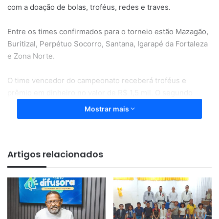
com a doação de bolas, troféus, redes e traves.
Entre os times confirmados para o torneio estão Mazagão,
Buritizal, Perpétuo Socorro, Santana, Igarapé da Fortaleza
e Zona Norte.
O time vencedor do campeonato receberá troféus e
prêmio em dinheiro no valor de R$ 1,5 mil. O segundo
colocado também receberá prêmio em dinheiro no valor
Mostrar mais
de R$ 1 mil. A expectativa é de uma competição acirrada e
de grande qualidade técnica por parte das jogadoras.
Artigos relacionados
“É um desafio crucial que
precisamos enfrentar, pois as