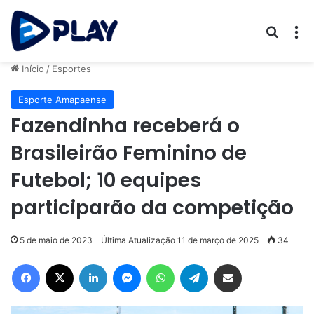
Procur
M
Início
/
Esportes
Esporte Amapaense
Fazendinha receberá o
Brasileirão Feminino de
Futebol; 10 equipes
participarão da competição
5 de maio de 2023
Última Atualização 11 de março de 2025
34
Facebook
X
Linkedin
Messenger
WhatsApp
Telegram
Compartilhar via e-mail