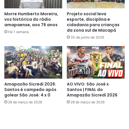
mulheres merecem a atenção e
Morre Humberto Moreira,
Projeto social leva
contamos com o apoio da
voz histórica do rádio
esporte, disciplina e
amapaense, aos 76 anos
cidadania para crianças
administração pública para
da zona sul de Macapá
Há 1 semana
realizar o torneio. Trabalhamos
30 de junho de 2026
em colaboração com as equipes
para estabelecer a competição e
estamos confiantes de que esta
Copa será um catalisador para
outras competições de elite em
Amapazão Sicredi 2026:
AO VIVO: São José x
Santos é campeão após
Santos | FINAL do
nosso futebol feminino”
, comenta
golear São José: 4 x 0
Amapazão Sicredi 2026
Marcos Araújo, organizador do
28 de março de 2026
28 de março de 2026
evento.