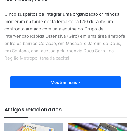
Cinco suspeitos de integrar uma organização criminosa
morreram na tarde desta terça-feira (25) durante um
confronto armado com uma equipe do Grupo de
Intervenção Rápida Ostensiva (Giro) em uma área limítrofe
entre os bairros Coração, em Macapá, e Jardim de Deus,
em Santana, com acesso pela rodovia Duca Serra, na
Região Metropolitana da capital.
De acordo com o major Wilkson, do Batalhão de Operações
Mostrar mais
Especiais (Bope), os militares faziam o patrulhamento na
região depois de receberem informações de que um grupo
armado estava reunido em um imóvel, e que esse local
Artigos relacionados
seria uma ‘base de operações’ da facção.
Assim que os militares se aproximaram os suspeitos que