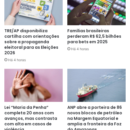
faziam a ‘segurança’ do lado de fora abriram fogo.
TRE/AP disponibiliza
Famílias brasileiras
cartilha com orientações
perderam R$ 62,5 bilhões
sobre a propaganda
para bets em 2025
eleitoral para as Eleições
Há 4 horas
2026
Há 4 horas
Houve uma intensa troca de tiros e cinco marginais
acabaram alvejados. Outros teriam corrido para região
onde passa a extinta linha férrea, desaparecendo em meio
à área de mata.
Lei “Maria da Penha”
ANP abre a porteira de 86
completa 20 anos com
novos blocos de petróleo
O comandante do Grupo de Intervenções pediu apoio de
avanços, mas contrasta
na Margem Equatorial e
com alta em casos de
amplia a fronteira da Foz
outras equipes ante da ameaça de um novo embate. O
violência
do Amazonas