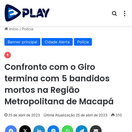
Procur
M
Início
/
Polícia
Banner principal
Cidade Alerta
Polícia
Confronto com o Giro
termina com 5 bandidos
mortos na Região
Metropolitana de Macapá
25 de abril de 2023
Última Atualização 25 de abril de 2023
310
Facebook
X
Linkedin
Messenger
WhatsApp
Telegram
Compartilhar via e-mail