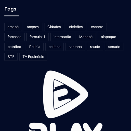
Tags
amapá
amprev
Cidades
eleições
esporte
famosos
fórmula-1
internação
Macapá
oiapoque
petróleo
Polícia
política
santana
saúde
senado
STF
TV Equinócio