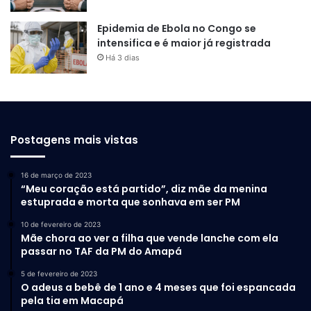
Epidemia de Ebola no Congo se
intensifica e é maior já registrada
Há 3 dias
Postagens mais vistas
16 de março de 2023
“Meu coração está partido”, diz mãe da menina
estuprada e morta que sonhava em ser PM
10 de fevereiro de 2023
Mãe chora ao ver a filha que vende lanche com ela
passar no TAF da PM do Amapá
5 de fevereiro de 2023
O adeus a bebê de 1 ano e 4 meses que foi espancada
pela tia em Macapá