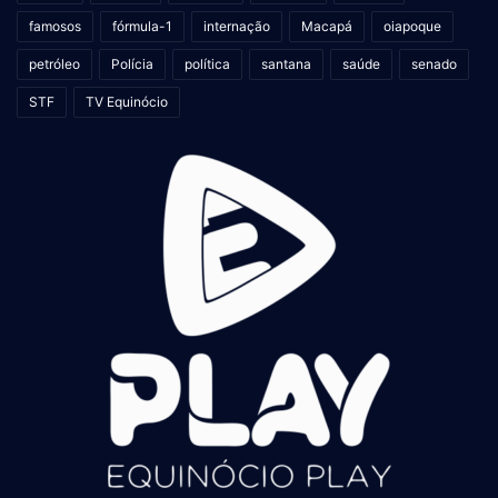
famosos
fórmula-1
internação
Macapá
oiapoque
petróleo
Polícia
política
santana
saúde
senado
STF
TV Equinócio