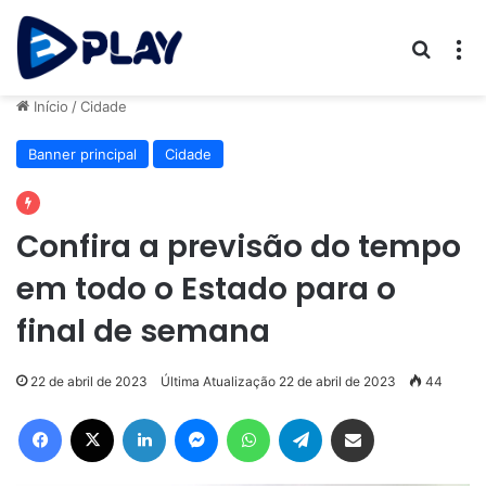
Procur
M
Início
/
Cidade
Banner principal
Cidade
Confira a previsão do tempo
em todo o Estado para o
final de semana
22 de abril de 2023
Última Atualização 22 de abril de 2023
44
Facebook
X
Linkedin
Messenger
WhatsApp
Telegram
Compartilhar via e-mail