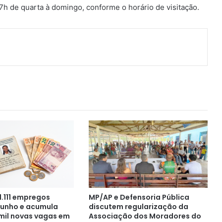
7h de quarta à domingo, conforme o horário de visitação.
ger
artilhar via e-mail
1.111 empregos
MP/AP e Defensoria Pública
junho e acumula
discutem regularização da
 mil novas vagas em
Associação dos Moradores do