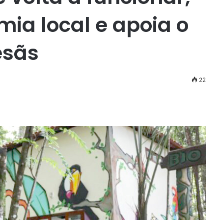
ia local e apoia o
esãs
22
r
ail