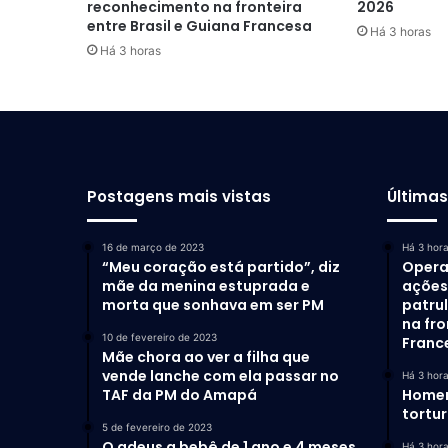
reconhecimento na fronteira
2026
entre Brasil e Guiana Francesa
Há 3 horas
Há 3 horas
Postagens mais vistas
Última
16 de março de 2023
Há 3 hor
“Meu coração está partido”, diz
Opera
mãe da menina estuprada e
ações 
morta que sonhava em ser PM
patru
na fro
10 de fevereiro de 2023
Franc
Mãe chora ao ver a filha que
vende lanche com ela passar no
Há 3 hor
TAF da PM do Amapá
Homem
tortu
5 de fevereiro de 2023
O adeus a bebê de 1 ano e 4 meses
Há 3 hor