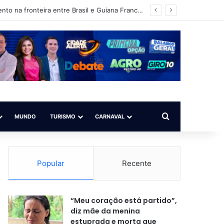
Operação Ágata intensifica ações de fiscalização, patrulhamento e reconhecimento na fronteira entre Brasil e Guiana Francesa
Procurar por
MUNDO
TURISMO
CARNAVAL
Popular
Recente
“Meu coração está partido”,
diz mãe da menina
estuprada e morta que