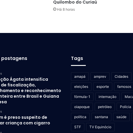
Quilombo do Curiaú
Há 8 horas
s postagens
Tags
as
amapá
amprev
Cidades
ção Ágata intensifica
de fiscalização,
eleições
esporte
famosos
lhamento e reconhecimento
nteira entre Brasil e Guiana
fórmula-1
internação
Mac
esa
oiapoque
petróleo
Polícia
as
 é preso suspeito de
política
santana
saúde
rar criança com cigarro
STF
TV Equinócio
as