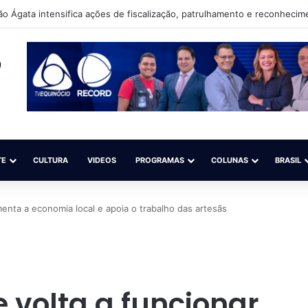
TE
CULTURA
VIDEOS
PROGRAMAS
COLUNAS
BRASIL
menta a economia local e apoia o trabalho das artesãs
 volta a funcionar,