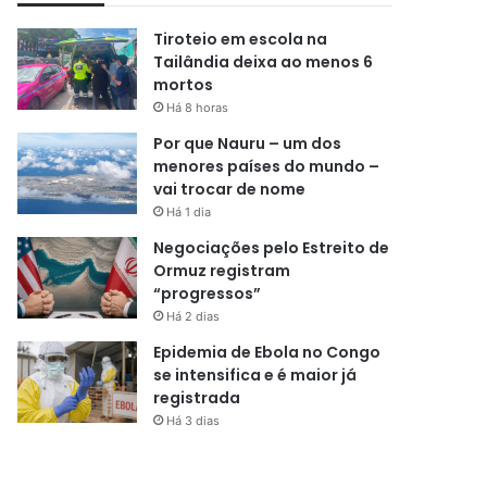
Tiroteio em escola na
Tailândia deixa ao menos 6
mortos
Há 8 horas
Por que Nauru – um dos
menores países do mundo –
vai trocar de nome
Há 1 dia
Negociações pelo Estreito de
Ormuz registram
“progressos”
Há 2 dias
Epidemia de Ebola no Congo
se intensifica e é maior já
registrada
Há 3 dias