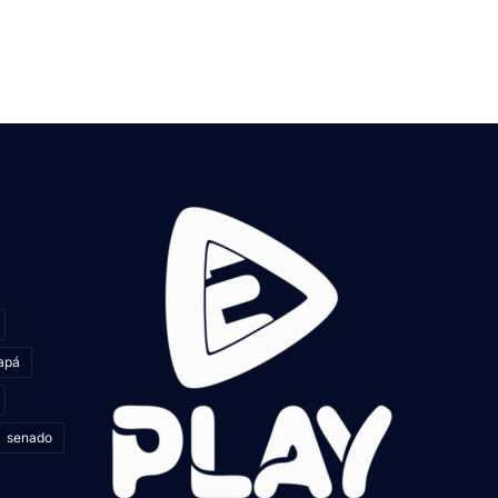
apá
senado