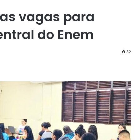
as vagas para
entral do Enem
32
r
ail