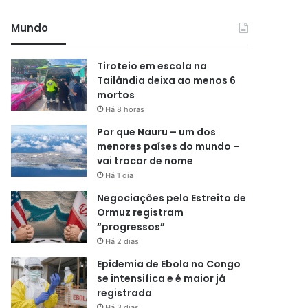
Mundo
Tiroteio em escola na
Tailândia deixa ao menos 6
mortos
Há 8 horas
Por que Nauru – um dos
menores países do mundo –
vai trocar de nome
Há 1 dia
Negociações pelo Estreito de
Ormuz registram
“progressos”
Há 2 dias
Epidemia de Ebola no Congo
se intensifica e é maior já
registrada
Há 3 dias