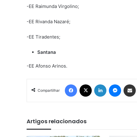
-EE Raimunda Virgolino;
-EE Rivanda Nazaré;
-EE Tiradentes;
Santana
-EE Afonso Arinos.
Facebook
X
Linkedin
Messen
Comp
Compartilhar
Artigos relacionados