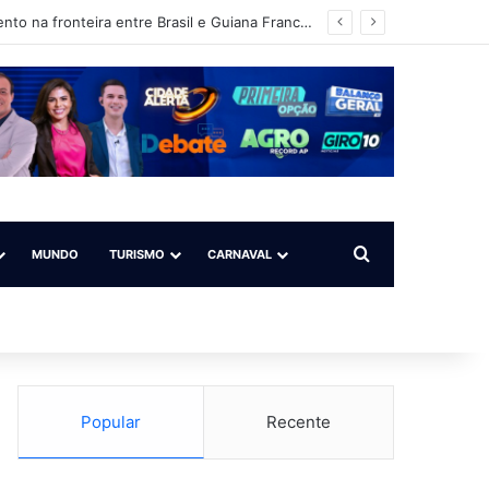
Operação Ágata intensifica ações de fiscalização, patrulhamento e reconhecimento na fronteira entre Brasil e Guiana Francesa
Procurar por
MUNDO
TURISMO
CARNAVAL
Popular
Recente