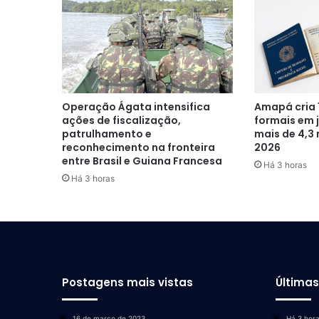
Operação Ágata intensifica
Amapá cria 
ações de fiscalização,
formais em 
patrulhamento e
mais de 4,3
reconhecimento na fronteira
2026
entre Brasil e Guiana Francesa
Há 3 horas
Há 3 horas
Postagens mais vistas
Última
16 de março de 2023
Há 3 hor