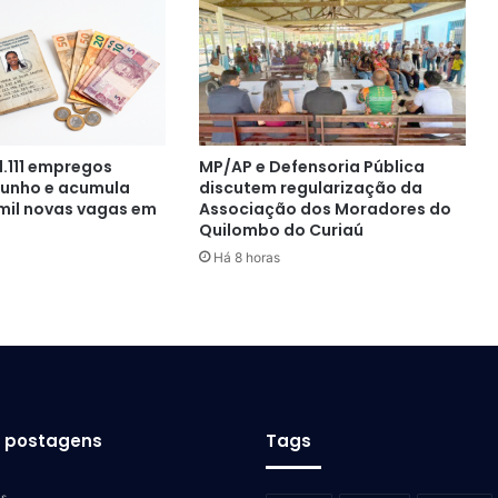
1.111 empregos
MP/AP e Defensoria Pública
junho e acumula
discutem regularização da
 mil novas vagas em
Associação dos Moradores do
Quilombo do Curiaú
Há 8 horas
s postagens
Tags
as