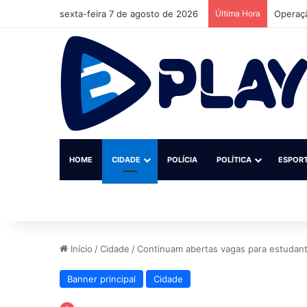
sexta-feira 7 de agosto de 2026
Última Hora
HOME
CIDADE
POLÍCIA
POLÍTICA
ESPOR
Início
/
Cidade
/
Continuam abertas vagas para estudan
Banner principal
Cidade