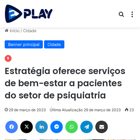
Procur
M
Início
/
Cidade
Banner principal
Cidade
Estratégia oferece serviços
de bem-estar a pacientes
do setor de psiquiatria
29 de março de 2023
Última Atualização 29 de março de 2023
23
Facebook
X
Linkedin
Messenger
WhatsApp
Telegram
Compartilhar via e-mail