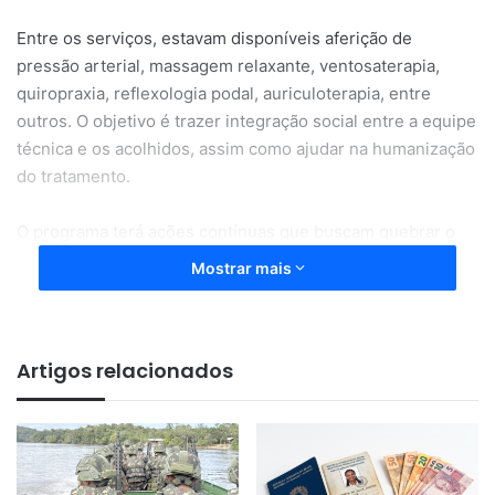
Entre os serviços, estavam disponíveis aferição de
pressão arterial, massagem relaxante, ventosaterapia,
quiropraxia, reflexologia podal, auriculoterapia, entre
outros. O objetivo é trazer integração social entre a equipe
técnica e os acolhidos, assim como ajudar na humanização
do tratamento.
O programa terá ações contínuas que buscam quebrar o
paradigma de que o paciente psiquiátrico necessita ficar
Mostrar mais
isolado. Os serviços contaram com apoio do Centro de
Referência em Práticas Integrativas e Complementares em
Saúde no Amapá (Cerpis).
Artigos relacionados