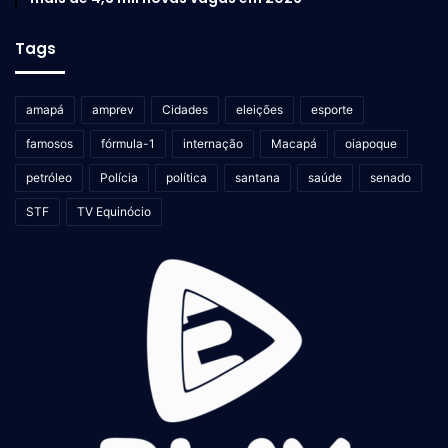
Tags
amapá
amprev
Cidades
eleições
esporte
famosos
fórmula-1
internação
Macapá
oiapoque
petróleo
Polícia
política
santana
saúde
senado
STF
TV Equinócio