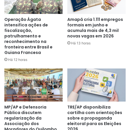
Operação Ágata
Amapá cria 1.111 empregos
intensifica ações de
formais em junho e
fiscalização,
acumula mais de 4,3 mil
patrulhamento e
novas vagas em 2026
reconhecimento na
Há 13 horas
fronteira entre Brasil e
Guiana Francesa
Há 12 horas
MP/AP e Defensoria
TRE/AP disponibiliza
Pública discutem
cartilha com orientações
regularização da
sobre a propaganda
Associação dos
eleitoral para as Eleições
Moradores do Quilombo
2026