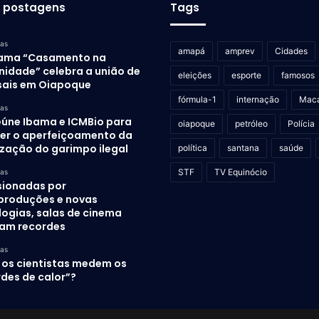
s postagens
Tags
ras
amapá
amprev
Cidades
ama “Casamento na
idade” celebra a união de
eleições
esporte
famosos
sais em Oiapoque
fórmula-1
internação
Mac
ras
eúne Ibama e ICMBio para
oiapoque
petróleo
Polícia
er o aperfeiçoamento da
ização do garimpo ilegal
política
santana
saúde
STF
TV Equinócio
ras
sionadas por
produções e novas
logias, salas de cinema
am recordes
ras
os cientistas medem os
des de calor”?