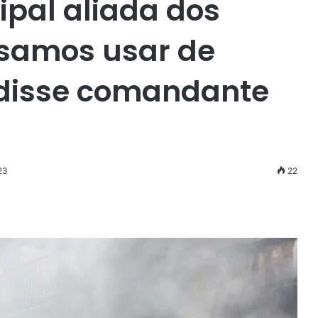
ipal aliada dos
isamos usar de
 disse comandante
23
22
r
ail