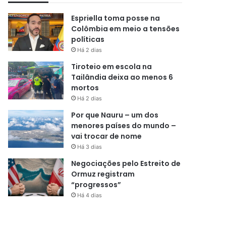
Espriella toma posse na
Colômbia em meio a tensões
políticas
Há 2 dias
Tiroteio em escola na
Tailândia deixa ao menos 6
mortos
Há 2 dias
Por que Nauru – um dos
menores países do mundo –
vai trocar de nome
Há 3 dias
Negociações pelo Estreito de
Ormuz registram
“progressos”
Há 4 dias