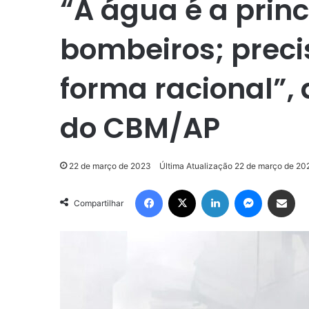
“A água é a princ
bombeiros; prec
forma racional”,
do CBM/AP
22 de março de 2023
Última Atualização 22 de março de 20
Facebook
X
Linkedin
Messenge
Compartilhar via e-m
Compartilhar