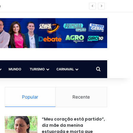
impo ilegal
Procurar por
MUNDO
TURISMO
CARNAVAL
Popular
Recente
“Meu coração está partido”,
diz mãe da menina
estuprada e morta que