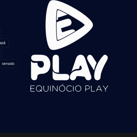
apá
senado