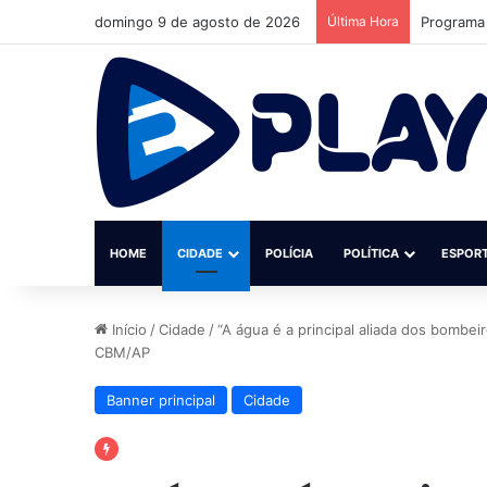
domingo 9 de agosto de 2026
Última Hora
MPF reúne
HOME
CIDADE
POLÍCIA
POLÍTICA
ESPOR
Início
/
Cidade
/
“A água é a principal aliada dos bombe
CBM/AP
Banner principal
Cidade