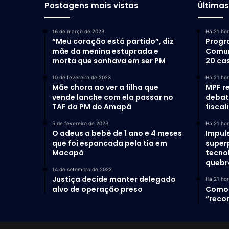
Postagens mais vistas
Última
16 de março de 2023
Há 21 ho
“Meu coração está partido”, diz
Progr
mãe da menina estuprada e
Comun
morta que sonhava em ser PM
20 ca
10 de fevereiro de 2023
Há 21 ho
Mãe chora ao ver a filha que
MPF r
vende lanche com ela passar no
debat
TAF da PM do Amapá
fiscal
5 de fevereiro de 2023
Há 21 ho
O adeus a bebê de 1 ano e 4 meses
Impul
que foi espancada pela tia em
super
Macapá
tecno
quebr
14 de setembro de 2022
Justiça decide manter delegado
Há 21 ho
alvo de operação preso
Como 
“recor