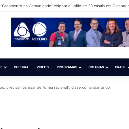
 Ibama e ICMBio para debater o aperfeiçoamento da fiscalização do gar
TE
CULTURA
VIDEOS
PROGRAMAS
COLUNAS
BRASIL
iros; precisamos usar de forma racional”, disse comandante do