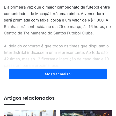
É a primeira vez que o maior campeonato de futebol entre
comunidades de Macapá terá uma rainha. A vencedora
será premiada com faixa, coroa e um valor de R$ 1.000. A
Rainha será conhecida no dia 25 de março, às 16 horas, no
Centro de Treinamento do Santos Futebol Clube.
A ideia do concurso é que todos os times que disputam o
Interdistrital indicassem uma representante. Ao todo são
42 times, mas só 13 fizeram a inscrição de candidata e 10
passaram para a próxima fase.
Mostrar mais
O coordenador de esporte e lazer de Macapá, Bruno
Igreja, presente neste primeiro encontro oficial com todas
as candidatas, ressaltou a alegria em ver tantas jovens
Artigos relacionados
interessadas em serem as representantes da beleza e
simpatia dos Distritos do Município.