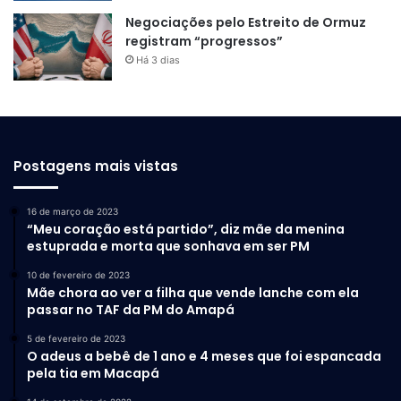
Negociações pelo Estreito de Ormuz
registram “progressos”
Há 3 dias
Postagens mais vistas
16 de março de 2023
“Meu coração está partido”, diz mãe da menina
estuprada e morta que sonhava em ser PM
10 de fevereiro de 2023
Mãe chora ao ver a filha que vende lanche com ela
passar no TAF da PM do Amapá
5 de fevereiro de 2023
O adeus a bebê de 1 ano e 4 meses que foi espancada
pela tia em Macapá