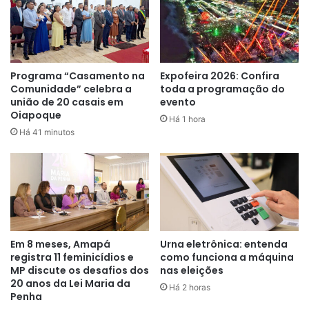
“O concurso é uma forma de
Programa “Casamento na
Expofeira 2026: Confira
Comunidade” celebra a
toda a programação do
homenagear a beleza feminina de
união de 20 casais em
evento
todos os lugares do município,
Oiapoque
Há 1 hora
Há 41 minutos
cada vez mais presente nos
campeonatos de futebol. A
população vai poder votar por
enquete para escolher as
finalistas a musa do concurso, e
Em 8 meses, Amapá
Urna eletrônica: entenda
no dia da premiação podem
registra 11 feminicídios e
como funciona a máquina
conhecer de perto as
MP discute os desafios dos
nas eleições
20 anos da Lei Maria da
Há 2 horas
representantes de cada um dos
Penha