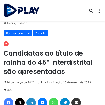
Procur
M
Início
/
Cidade
Banner principal
Cidade
Candidatas ao título de
rainha do 45º Interdistrital
são apresentadas
20 de março de 2023
Última Atualização 20 de março de 2023
395
Facebook
X
Linkedin
Messenger
WhatsApp
Telegram
Compartilhar via e-mail