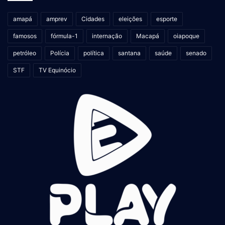
amapá
amprev
Cidades
eleições
esporte
famosos
fórmula-1
internação
Macapá
oiapoque
petróleo
Polícia
política
santana
saúde
senado
STF
TV Equinócio