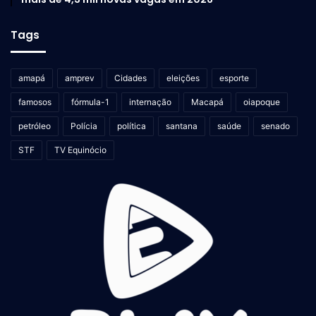
Tags
amapá
amprev
Cidades
eleições
esporte
famosos
fórmula-1
internação
Macapá
oiapoque
petróleo
Polícia
política
santana
saúde
senado
STF
TV Equinócio