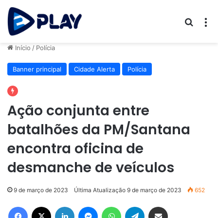
Procur
M
Início
/
Polícia
Banner principal
Cidade Alerta
Polícia
Ação conjunta entre
batalhões da PM/Santana
encontra oficina de
desmanche de veículos
9 de março de 2023
Última Atualização 9 de março de 2023
652
Facebook
X
Linkedin
Messenger
WhatsApp
Telegram
Compartilhar via e-mail