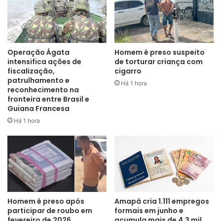
Operação Ágata
Homem é preso suspeito
intensifica ações de
de torturar criança com
fiscalização,
cigarro
patrulhamento e
Há 1 hora
reconhecimento na
fronteira entre Brasil e
Guiana Francesa
Há 1 hora
O infrator decidiu então levar a PM até o estabelecimento
onde estaria ocorrendo o desmonte de um moto já no
bairro Fonte Nova. Ao chegar no local, a informação foi
confirmada quando um outro indivíduo já estava
desmontando uma moto que possuía restrição furto/roubo.
Homem é preso após
Amapá cria 1.111 empregos
Os dois acusados foram identificados sendo José Filho
participar de roubo em
formais em junho e
Menezes de 33 anos e Benedito Cardoso Filho de 27
fevereiro de 2026
acumula mais de 4,3 mil