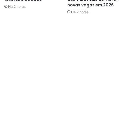
novas vagas em 2026
anos.
Há 2 horas
Há 2 horas
A PM encontrou ainda no interior do estabelecimento, dez
porções de substância supostamente maconha, além de
cartuchos de armas de fogo com calibres variados. Os dois
infratores, foram encaminhados ao Centro Integrado de
Operações em Segurança Pública (Ciosp) de Santana.