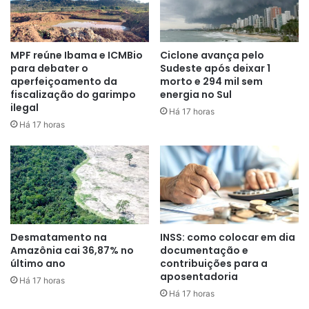
A vacina protege contra os quatro sorotipos do vírus da
dengue. No entanto, no período da pesquisa, apenas os
MPF reúne Ibama e ICMBio
Ciclone avança pelo
para debater o
Sudeste após deixar 1
tipos 1 e 2 estavam em circulação no Brasil. A eficácia para
aperfeiçoamento da
morto e 294 mil sem
evitar a infecção por essas variedades ficou em 89,5% e
fiscalização do garimpo
energia no Sul
69,6%, respectivamente.
ilegal
Há 17 horas
Há 17 horas
Desmatamento na
INSS: como colocar em dia
Amazônia cai 36,87% no
documentação e
último ano
contribuições para a
aposentadoria
Há 17 horas
Há 17 horas