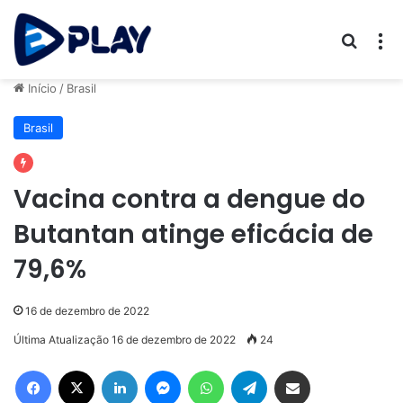
Procur
M
Início
/
Brasil
Brasil
Vacina contra a dengue do
Butantan atinge eficácia de
79,6%
16 de dezembro de 2022
Última Atualização 16 de dezembro de 2022
24
Facebook
X
Linkedin
Messenger
WhatsApp
Telegram
Compartilhar via e-mail