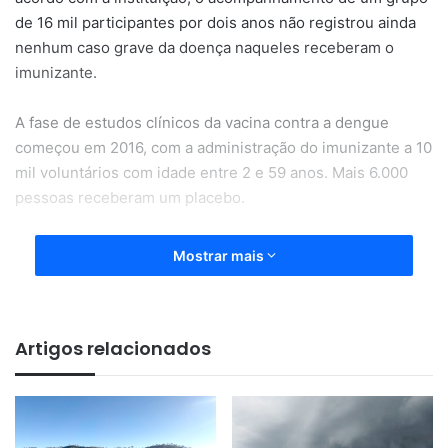
de 16 mil participantes por dois anos não registrou ainda
nenhum caso grave da doença naqueles receberam o
imunizante.
A fase de estudos clínicos da vacina contra a dengue
começou em 2016, com a administração do imunizante a 10
mil voluntários com idade entre 2 e 59 anos. Mais 6.000
pessoas receberam um placebo.
A incidência de dengue sintomática entre os participantes
Mostrar mais
foi avaliada a partir dos 28 dias da imunização e continuou
por dois anos. A pesquisa prosseguirá o acompanhamento
por cinco anos e será encerrada em 2024.
Artigos relacionados
A eficácia da vacina foi ainda maior nas pessoas que
haviam contraído a doença antes do estudo, tendo
chegado a 89,2%. Entre as que nunca tiveram contato com
o vírus, a efetividade ficou em 73,5%.