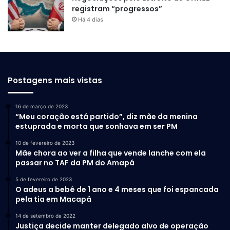
registram “progressos”
Há 4 dias
Postagens mais vistas
16 de março de 2023
“Meu coração está partido”, diz mãe da menina
estuprada e morta que sonhava em ser PM
10 de fevereiro de 2023
Mãe chora ao ver a filha que vende lanche com ela
passar no TAF da PM do Amapá
5 de fevereiro de 2023
O adeus a bebê de 1 ano e 4 meses que foi espancada
pela tia em Macapá
14 de setembro de 2022
Justiça decide manter delegado alvo de operação