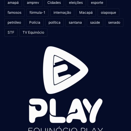
amapá
amprev
Cidades
eleições
esporte
famosos
fórmula-1
internação
Macapá
oiapoque
petróleo
Polícia
política
santana
saúde
senado
STF
TV Equinócio