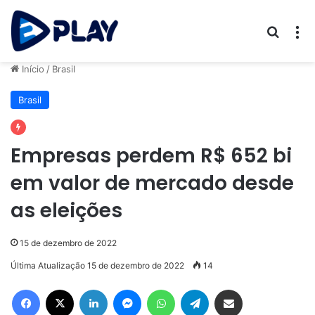
Procur
M
Início
/
Brasil
Brasil
Empresas perdem R$ 652 bi
em valor de mercado desde
as eleições
15 de dezembro de 2022
Última Atualização 15 de dezembro de 2022
14
Facebook
X
Linkedin
Messenger
WhatsApp
Telegram
Compartilhar via e-mail