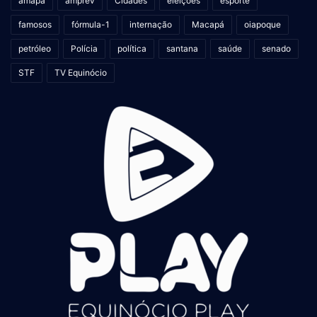
amapá
amprev
Cidades
eleições
esporte
famosos
fórmula-1
internação
Macapá
oiapoque
petróleo
Polícia
política
santana
saúde
senado
STF
TV Equinócio