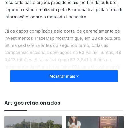
resultado das eleições presidenciais, no fim de outubro,
segundo estudo realizado pela Economatica, plataforma de
informações sobre o mercado financeiro.
Já os dados compilados pelo portal de gerenciamento de
investimentos TradeMap mostram que, em 28 de outubro,
última sexta-feira antes do segundo turno, todas as
companhias nacionais com ações na B3 valiam, juntas, R$
4,413 trilhões. A soma caiu para R$ 3,841 trilhões no
fechamento da última terça-feira (13), uma desvalorização
total de R$ 571,86 bilhões.
Mostrar mais
Entre 21 de outubro e 13 de dezembro, as empresas
listadas na bolsa de São Paulo perderam R$ 730,84
Artigos relacionados
bilhões em valor de mercado. Uma semana antes do dia 28
de outubro, as ações da Petrobras atingiram o valor mais
alto de sua história, e a estatal, que é a maior empresa
brasileira, chegou a valer R$ 520,60 bilhões. No mesmo