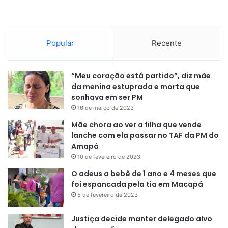
políticos, mesmo com o valuation atrativo da estatal”
,
afirma De Checchi.
Popular
Recente
Na quarta-feira (14), apesar de o Índice Bovespa ter
iniciado a sessão “na contramão do mercado externo, com
forte pressão vendedora, recuperou-se durante o dia”, diz
“Meu coração está partido”, diz mãe
o analista. Ele também informa que a desvalorização das
da menina estuprada e morta que
ações da Petrobras continou forte no pregão do dia,
sonhava em ser PM
16 de março de 2023
puxando a fila das perdas no Ibovespa, enquanto os
bancos privados, Vale e B3 se valorizaram, ajudando na
Mãe chora ao ver a filha que vende
boa recuperação do índice, que sinaliza para algum
lanche com ela passar no TAF da PM do
Amapá
repique ao longo dessa semana.
10 de fevereiro de 2023
O adeus a bebê de 1 ano e 4 meses que
foi espancada pela tia em Macapá
5 de fevereiro de 2023
Justiça decide manter delegado alvo