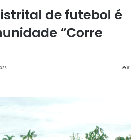
istrital de futebol é
munidade “Corre
2025
81
r
ail