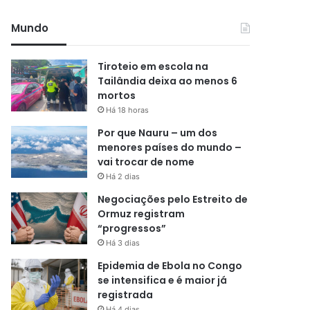
Mundo
Tiroteio em escola na
Tailândia deixa ao menos 6
mortos
Há 18 horas
Por que Nauru – um dos
menores países do mundo –
vai trocar de nome
Há 2 dias
Negociações pelo Estreito de
Ormuz registram
“progressos”
Há 3 dias
Epidemia de Ebola no Congo
se intensifica e é maior já
registrada
Há 4 dias