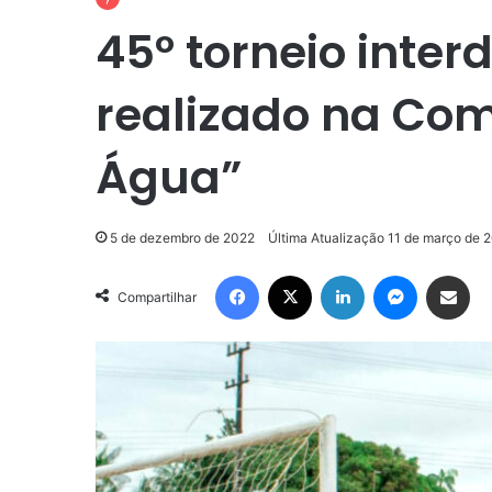
45º torneio interd
realizado na Co
Água”
5 de dezembro de 2022
Última Atualização 11 de março de 
Facebook
X
Linkedin
Messenge
Compartilhar via e-m
Compartilhar