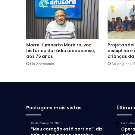
Morre Humberto Moreira, voz
Projeto soci
histórica do rádio amapaense,
disciplina e
aos 76 anos
crianças da
Há 2 semanas
30 de junho 
Postagens mais vistas
Última
16 de março de 2023
Há 12 ho
“Meu coração está partido”, diz
Opera
mãe da menina estuprada e
ações 