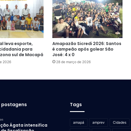
al leva esporte,
Amapazão Sicredi 2026: Santos
 cidadania para
é campeão após golear São
 zona sul de Macapá
José: 4 x 0
de 2026
28 de março de 2026
s postagens
Tags
ras
amapá
amprev
Cidades
ção Ágata intensifica
de fiscalização,