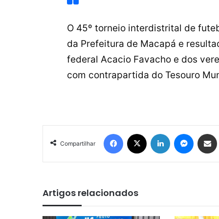
O 45º torneio interdistrital de fut
da Prefeitura de Macapá e resul
federal Acacio Favacho e dos ver
com contrapartida do Tesouro Mun
Facebook
X
Linkedin
Messen
Comp
Compartilhar
Artigos relacionados