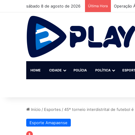
sábado 8 de agosto de 2026
Última Hora
Operação Á
HOME
CIDADE
POLÍCIA
POLÍTICA
ESPOR
Início
/
Esportes
/
45º torneio interdistrital de futebol
Esporte Amapaense