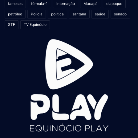
famosos
fórmula-1
internação
Macapá
oiapoque
petróleo
Polícia
política
santana
saúde
senado
STF
TV Equinócio