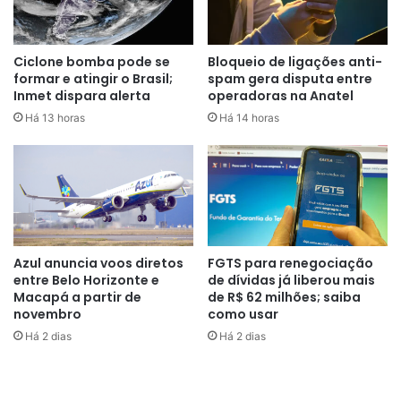
três eleições seguidas e não pagarem a multa podem ter o
título de eleitor cancelado.
Ciclone bomba pode se
Bloqueio de ligações anti-
Abstenções
formar e atingir o Brasil;
spam gera disputa entre
Inmet dispara alerta
operadoras na Anatel
No Distrito Federal, a proporção de eleitores que não
Há 13 horas
Há 14 horas
compareceram às urnas chegou a 17,57%. Na última
eleição geral, realizada em 2018, o índice de abstenção foi
de 18,71%. De acordo com o TSE, no primeiro turno,
Rondônia foi a unidade da Federação com mais ausentes:
24,6%. No segundo turno, o Acre ficou em primeiro lugar
no número de abstenções, com 28,39%.
Azul anuncia voos diretos
FGTS para renegociação
entre Belo Horizonte e
de dívidas já liberou mais
Macapá a partir de
de R$ 62 milhões; saiba
novembro
como usar
Há 2 dias
Há 2 dias