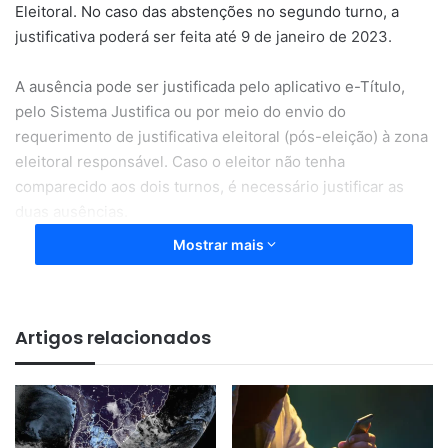
Eleitoral. No caso das abstenções no segundo turno, a
justificativa poderá ser feita até 9 de janeiro de 2023.
A ausência pode ser justificada pelo aplicativo e-Título,
pelo Sistema Justifica ou por meio do envio do
requerimento de justificativa eleitoral (pós-eleição) à zona
eleitoral responsável. Caso o eleitor não tenha
comparecido aos dois turnos, é necessário justificar as
duas ausências.
Mostrar mais
Para os eleitores que estão fora do país e não se
cadastraram para votar na localidade em que estavam, o
prazo será de 30 dias contados a partir da data do retorno
Artigos relacionados
ao Brasil.
Segundo o Tribunal Superior Eleitoral (TSE), aqueles que
não justificarem a ausência deverão pagar uma multa de
R$ 3,51 para regularizar a situação. Aqueles que faltarem a