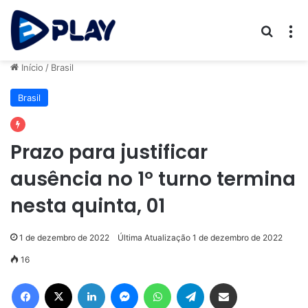
Procur
M
Início
/
Brasil
Brasil
Prazo para justificar
ausência no 1º turno termina
nesta quinta, 01
1 de dezembro de 2022
Última Atualização 1 de dezembro de 2022
16
Facebook
X
Linkedin
Messenger
WhatsApp
Telegram
Compartilhar via e-mail