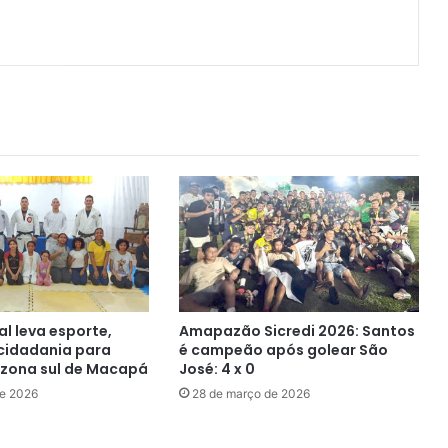
ger
artilhar via e-mail
al leva esporte,
Amapazão Sicredi 2026: Santos
 cidadania para
é campeão após golear São
 zona sul de Macapá
José: 4 x 0
de 2026
28 de março de 2026