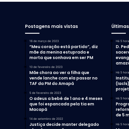
Postagens mais vistas
Última
16 de março de 2023
Há 5 hor
“Meu coração está partido”, diz
D. Ped
mãe da menina estuprada e
sacer
morta que sonhava em ser PM
evang
amaz
10 de fevereiro de 2023
Mãe chora ao ver a filha que
Há 5 hor
vende lanche com ela passar no
Instit
TAF da PM do Amapá
(Iacls
proje
5 de fevereiro de 2023
O adeus a bebê de 1 ano e 4 meses
Há 5 hor
que foi espancada pela tia em
Progr
Macapá
refor
de 5 m
14 de setembro de 2022
Justiça decide manter delegado
Há 5 hor