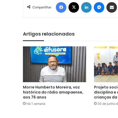
Facebook
X
Linkedin
Messen
Comp
Compartilhar
Artigos relacionados
Morre Humberto Moreira, voz
Projeto soci
histórica do rádio amapaense,
disciplina e
aos 76 anos
crianças da
Há 1 semana
30 de junho 