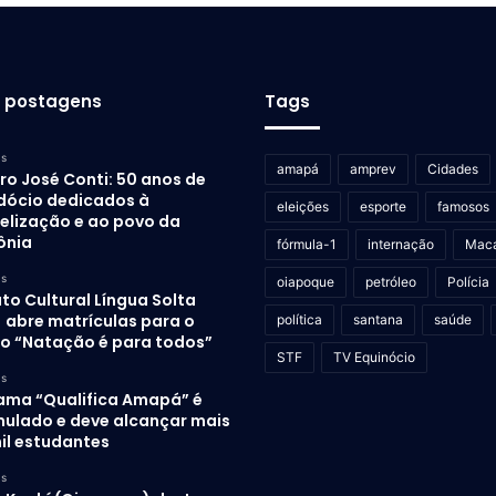
s postagens
Tags
as
amapá
amprev
Cidades
ro José Conti: 50 anos de
dócio dedicados à
eleições
esporte
famosos
elização e ao povo da
ônia
fórmula-1
internação
Mac
as
oiapoque
petróleo
Polícia
uto Cultural Língua Solta
) abre matrículas para o
política
santana
saúde
to “Natação é para todos”
STF
TV Equinócio
as
ama “Qualifica Amapá” é
mulado e deve alcançar mais
il estudantes
as