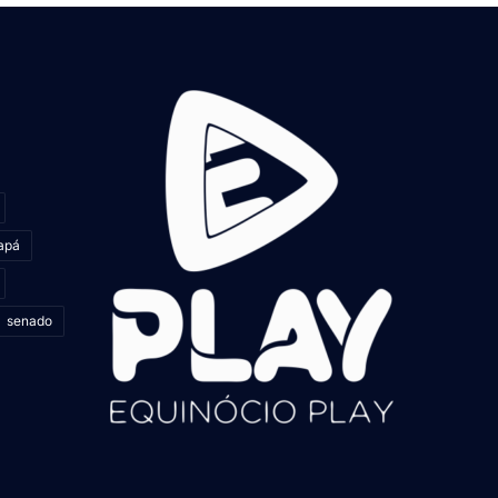
apá
senado