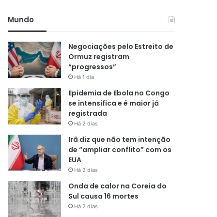
Mundo
Negociações pelo Estreito de
Ormuz registram
“progressos”
Há 1 dia
Epidemia de Ebola no Congo
se intensifica e é maior já
registrada
Há 2 dias
Irã diz que não tem intenção
de “ampliar conflito” com os
EUA
Há 2 dias
Onda de calor na Coreia do
Sul causa 16 mortes
Há 2 dias