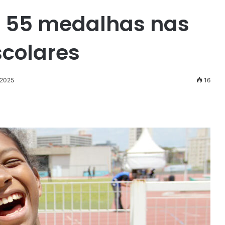
a 55 medalhas nas
scolares
 2025
16
r
ail