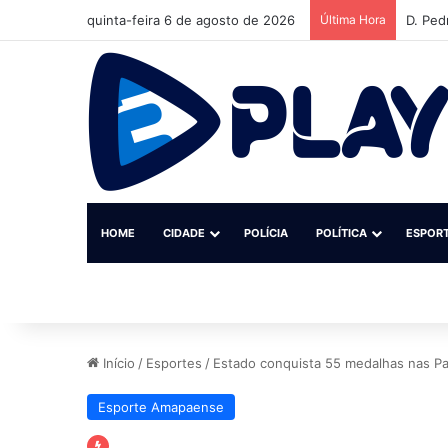
quinta-feira 6 de agosto de 2026
Última Hora
D. Ped
HOME
CIDADE
POLÍCIA
POLÍTICA
ESPOR
Início
/
Esportes
/
Estado conquista 55 medalhas nas Pa
Esporte Amapaense