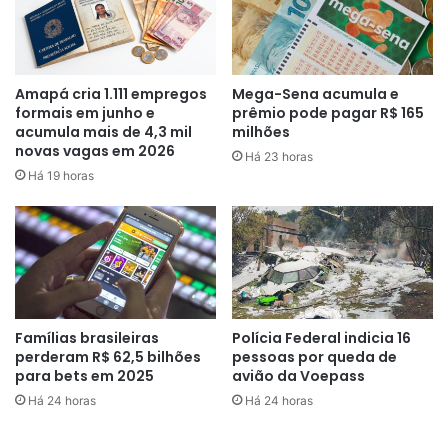
educativas, uso de larvicidas, fumacê e colaboração das
pessoas para não permitir criadouros.
Kléber destacou que caixas d’água sem tampa ou sem
Amapá cria 1.111 empregos
Mega-Sena acumula e
formais em junho e
prêmio pode pagar R$ 165
cobertura que vede completamente o recipiente; vasos de
acumula mais de 4,3 mil
milhões
planta com água acumulada; baldes e tonéis de água, além
novas vagas em 2026
Há 23 horas
do acúmulo de lixo.
Há 19 horas
Informações:
CNN Brasil
Famílias brasileiras
Polícia Federal indicia 16
perderam R$ 62,5 bilhões
pessoas por queda de
para bets em 2025
avião da Voepass
Há 24 horas
Há 24 horas