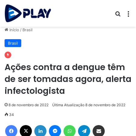
Procur
M
Início
/
Brasil
Brasil
Ações contra a dengue têm
de ser tomadas agora, alerta
infectologista
8 de novembro de 2022
Última Atualização 8 de novembro de 2022
34
Facebook
X
Linkedin
Messenger
WhatsApp
Telegram
Compartilhar via e-mail