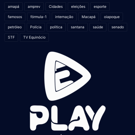
amapá
amprev
Cidades
eleições
esporte
famosos
fórmula-1
internação
Macapá
oiapoque
petróleo
Polícia
política
santana
saúde
senado
STF
TV Equinócio