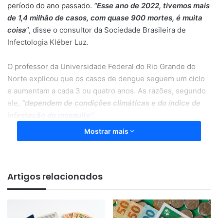
período do ano passado.
“Esse ano de 2022, tivemos mais
de 1,4 milhão de casos, com quase 900 mortes, é muita
coisa
”, disse o consultor da Sociedade Brasileira de
Infectologia Kléber Luz.
O professor da Universidade Federal do Rio Grande do
Norte explicou que os casos de dengue seguem um ciclo
e aumentam a cada 3 ou quatro anos. As razões, segundo
ele,
“dependem de condições climáticas e do índice de
infestação do mosquito”.
Mostrar mais
“Quando se aproxima o mês de dezembro, aumenta
temperatura, e os casos aumentam, com pico em
fevereiro, março e abril; as ações têm de ser tomadas
Artigos relacionados
agora”
, alertou.
Na avaliação do professor, o combate ao Aedes aegypti
depende de
“ação conjunta”
, que envolve campanhas