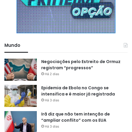
A defesa do militar busca desqualificar o crime, alegando
que ele agiu em legítima defesa. Após a conversão da
Mundo
prisão o policial foi encaminhado para o Centro de
Custódia onde ficará à disposição da justiça.
Negociações pelo Estreito de Ormuz
registram “progressos”
Reportagem e fotos:
Olho de Boto
Há 2 dias
Epidemia de Ebola no Congo se
intensifica e é maior já registrada
Há 3 dias
Irã diz que não tem intenção de
“ampliar conflito” com os EUA
Há 3 dias