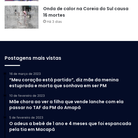
Onda de calor na Coreia do Sul causa
16 mortes
Há 3 dias
Postagens mais vistas
16 de março de 2023
“Meu coração está partido”, diz mãe da menina
estuprada e morta que sonhava em ser PM
10 de fevereiro de 2023
Mãe chora ao ver a filha que vende lanche com ela
passar no TAF da PM do Amapá
5 de fevereiro de 2023
O adeus a bebê de 1 ano e 4 meses que foi espancada
pela tia em Macapá