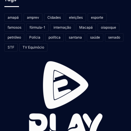
amapá
amprev
Cidades
eleições
esporte
famosos
fórmula-1
internação
Macapá
oiapoque
petróleo
Polícia
política
santana
saúde
senado
STF
TV Equinócio