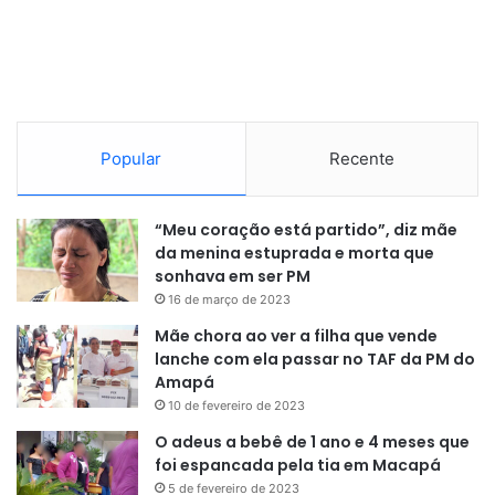
demonstrou alta irritabilidade ao quebrar refletores do
campo de futebol e, armado, efetuou disparo, atingindo a
vítima, pelas costas, que estava assistindo ao jogo,
elevando o seu grau de periculosidade concreta,
necessitando acautelar o meio social”
, escreve o
Popular
Recente
magistrado em seu despacho.
As informações do juiz estão embasadas no inquérito
“Meu coração está partido”, diz mãe
assinado pelo delegado Wellington Ferraz, da Delegacia
da menina estuprada e morta que
Especializada em Crimes Contra Pessoa (Decipe). Ferraz
sonhava em ser PM
declarou que as testemunhas são unanimes em afirmar
16 de março de 2023
que a vítima sequer participava da discussão oriunda da
Mãe chora ao ver a filha que vende
partida de futebol.
lanche com ela passar no TAF da PM do
Amapá
“Era muito comum, durante os jogos, a bola passar pra
10 de fevereiro de 2023
casa do policial. Ele teria se irritado e ido ao campo. Lá,
O adeus a bebê de 1 ano e 4 meses que
teria discutido com algumas pessoas e passado a
foi espancada pela tia em Macapá
quebrar os refletores. A gente tem imagens disso,
5 de fevereiro de 2023