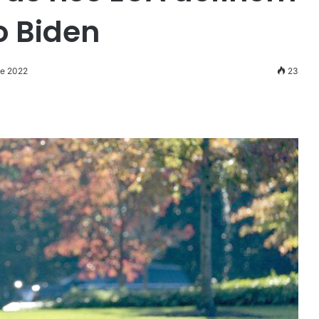
o Biden
de 2022
23
r
ail