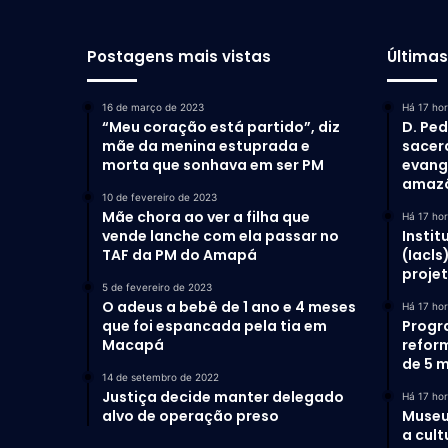
Postagens mais vistas
Última
16 de março de 2023
Há 17 ho
“Meu coração está partido”, diz
D. Ped
mãe da menina estuprada e
sacer
morta que sonhava em ser PM
evang
amaz
10 de fevereiro de 2023
Mãe chora ao ver a filha que
Há 17 ho
vende lanche com ela passar no
Instit
TAF da PM do Amapá
(Iacls
proje
5 de fevereiro de 2023
O adeus a bebê de 1 ano e 4 meses
Há 17 ho
que foi espancada pela tia em
Progr
Macapá
refor
de 5 m
14 de setembro de 2022
Justiça decide manter delegado
Há 17 ho
alvo de operação preso
Museu
a cult