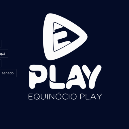
apá
senado