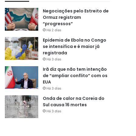
Negociações pelo Estreito de
Ormuz registram
“progressos”
Há 2 dias
Epidemia de Ebola no Congo
se intensifica e é maior já
registrada
Há 3 dias
Irã diz que não tem intenção
de “ampliar conflito” com os
EUA
Há 3 dias
Onda de calor na Coreia do
Sul causa 16 mortes
Há 3 dias