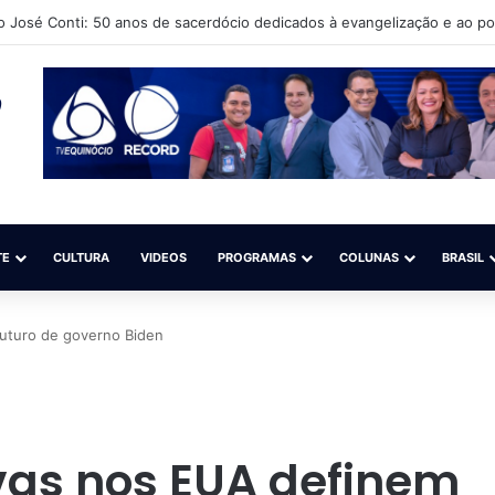
to Cultural Língua Solta (Iacls) abre matrículas para o projeto “Natação é
TE
CULTURA
VIDEOS
PROGRAMAS
COLUNAS
BRASIL
futuro de governo Biden
ivas nos EUA definem