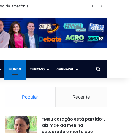
 para todos”
Procurar por
MUNDO
TURISMO
CARNAVAL
Popular
Recente
“Meu coração está partido”,
diz mãe da menina
estuprada e morta que