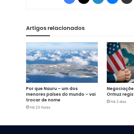
Artigos relacionados
Por que Nauru – um dos
Negociações
menores países do mundo – vai
Ormuz regis
trocar de nome
Há 2 dias
Há 23 horas