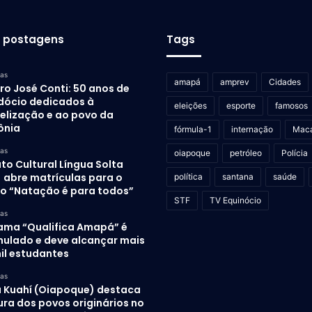
s postagens
Tags
ras
amapá
amprev
Cidades
ro José Conti: 50 anos de
dócio dedicados à
eleições
esporte
famosos
elização e ao povo da
ônia
fórmula-1
internação
Mac
ras
oiapoque
petróleo
Polícia
uto Cultural Língua Solta
) abre matrículas para o
política
santana
saúde
to “Natação é para todos”
STF
TV Equinócio
ras
ama “Qualifica Amapá” é
mulado e deve alcançar mais
il estudantes
ras
 Kuahí (Oiapoque) destaca
ura dos povos originários no