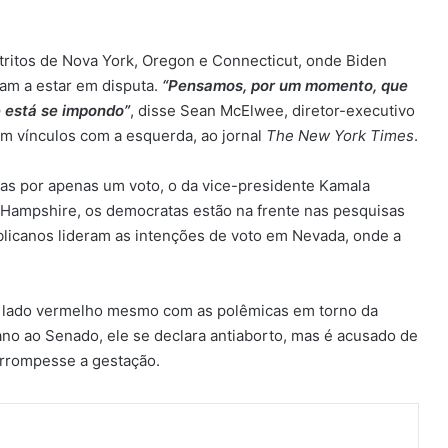
tritos de Nova York, Oregon e Connecticut, onde Biden
tam a estar em disputa.
“Pensamos, por um momento, que
e está se impondo”
, disse Sean McElwee, diretor-executivo
m vínculos com a esquerda, ao jornal
The New York Times
.
as por apenas um voto, o da vice-presidente Kamala
 Hampshire, os democratas estão na frente nas pesquisas
blicanos lideram as intenções de voto em Nevada, onde a
o lado vermelho mesmo com as polêmicas em torno da
no ao Senado, ele se declara antiaborto, mas é acusado de
errompesse a gestação.
ger
artilhar via e-mail