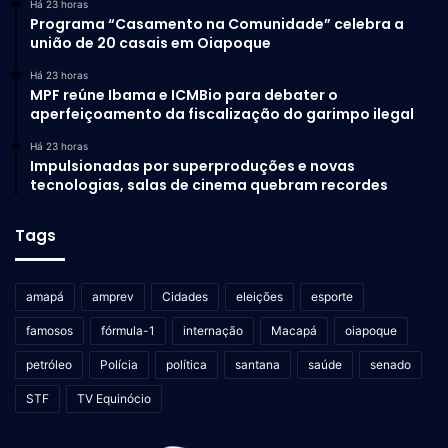
Há 23 horas
Programa “Casamento na Comunidade” celebra a
união de 20 casais em Oiapoque
Há 23 horas
MPF reúne Ibama e ICMBio para debater o
aperfeiçoamento da fiscalização do garimpo ilegal
Há 23 horas
Impulsionadas por superproduções e novas
tecnologias, salas de cinema quebram recordes
Tags
amapá
amprev
Cidades
eleições
esporte
famosos
fórmula-1
internação
Macapá
oiapoque
petróleo
Polícia
política
santana
saúde
senado
STF
TV Equinócio