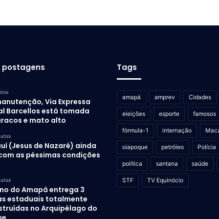
s postagens
Tags
utos
amapá
amprev
Cidades
anutenção, Via Expressa
al Barcellos está tomada
eleições
esporte
famosos
uracos e mato alto
fórmula-1
internação
Mac
nutos
auí (Jesus de Nazaré) ainda
oiapoque
petróleo
Polícia
 com as péssimas condições
política
santana
saúde
STF
TV Equinócio
nutos
no do Amapá entrega 3
as estaduais totalmente
struídas no Arquipélago do
ue