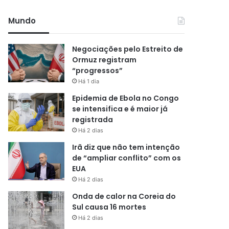
Mundo
Negociações pelo Estreito de
Ormuz registram
“progressos”
Há 1 dia
Epidemia de Ebola no Congo
se intensifica e é maior já
registrada
Há 2 dias
Irã diz que não tem intenção
de “ampliar conflito” com os
EUA
Há 2 dias
Onda de calor na Coreia do
Sul causa 16 mortes
Há 2 dias