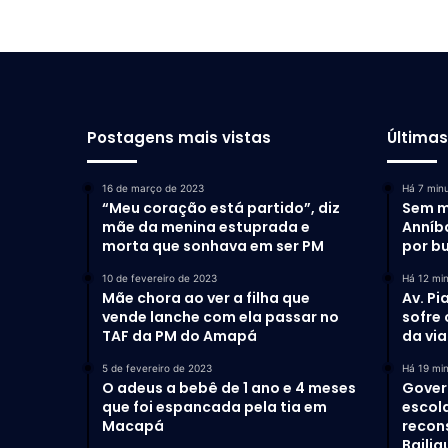
Postagens mais vistas
Última
16 de março de 2023
Há 7 min
“Meu coração está partido”, diz
Sem m
mãe da menina estuprada e
Anníb
morta que sonhava em ser PM
por b
10 de fevereiro de 2023
Há 12 mi
Mãe chora ao ver a filha que
Av. Pi
vende lanche com ela passar no
sofre
TAF da PM do Amapá
da via
5 de fevereiro de 2023
Há 19 mi
O adeus a bebê de 1 ano e 4 meses
Gover
que foi espancada pela tia em
escol
Macapá
recon
Bailiq