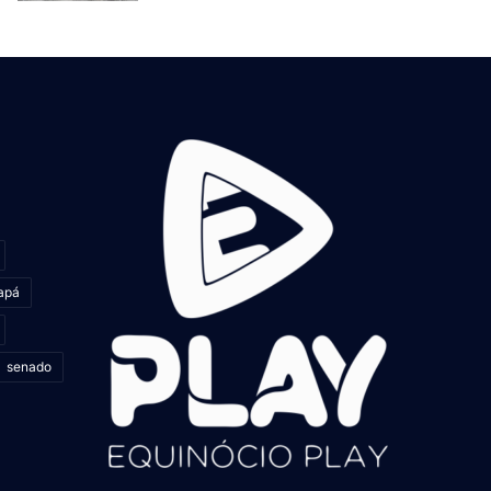
apá
senado