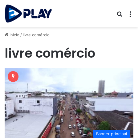
Procur
M
Início
/
livre comércio
livre comércio
Banner principal