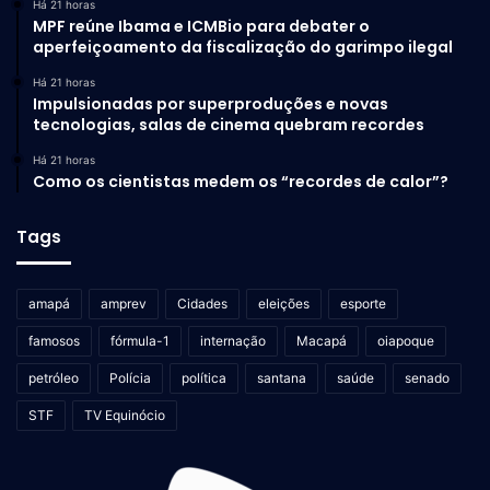
Há 21 horas
MPF reúne Ibama e ICMBio para debater o
aperfeiçoamento da fiscalização do garimpo ilegal
Há 21 horas
Impulsionadas por superproduções e novas
tecnologias, salas de cinema quebram recordes
Há 21 horas
Como os cientistas medem os “recordes de calor”?
Tags
amapá
amprev
Cidades
eleições
esporte
famosos
fórmula-1
internação
Macapá
oiapoque
petróleo
Polícia
política
santana
saúde
senado
STF
TV Equinócio