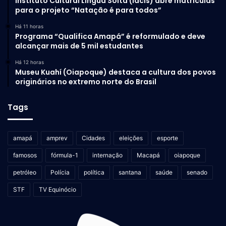
Instituto Cultural Língua Solta (Iacls) abre matrículas
para o projeto “Natação é para todos”
Há 11 horas
Programa “Qualifica Amapá” é reformulado e deve
alcançar mais de 5 mil estudantes
Há 12 horas
Museu Kuahí (Oiapoque) destaca a cultura dos povos
originários no extremo norte do Brasil
Tags
amapá
amprev
Cidades
eleições
esporte
famosos
fórmula-1
internação
Macapá
oiapoque
petróleo
Polícia
política
santana
saúde
senado
STF
TV Equinócio