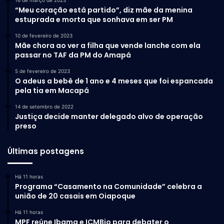
“Meu coração está partido”, diz mãe da menina
estuprada e morta que sonhava em ser PM
10 de fevereiro de 2023
Mãe chora ao ver a filha que vende lanche com ela
passar no TAF da PM do Amapá
5 de fevereiro de 2023
O adeus a bebê de 1 ano e 4 meses que foi espancada
pela tia em Macapá
14 de setembro de 2022
Justiça decide manter delegado alvo de operação
preso
Últimas postagens
Há 11 horas
Programa “Casamento na Comunidade” celebra a
união de 20 casais em Oiapoque
Há 11 horas
MPF reúne Ibama e ICMBio para debater o