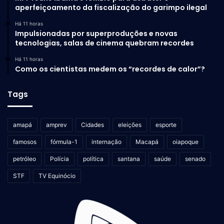
aperfeiçoamento da fiscalização do garimpo ilegal
Há 11 horas
Impulsionadas por superproduções e novas
tecnologias, salas de cinema quebram recordes
Há 11 horas
Como os cientistas medem os “recordes de calor”?
Tags
amapá
amprev
Cidades
eleições
esporte
famosos
fórmula-1
internação
Macapá
oiapoque
petróleo
Polícia
política
santana
saúde
senado
STF
TV Equinócio