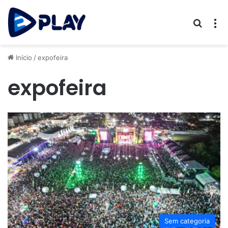
Procur
M
Início
/
expofeira
expofeira
Sem categoria